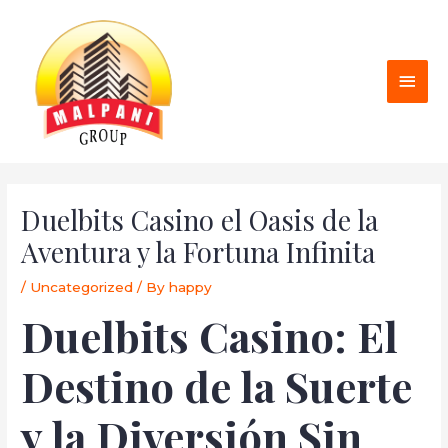
Skip
MAI
to
MEN
content
Post
navigation
Duelbits Casino el Oasis de la
Aventura y la Fortuna Infinita
/
Uncategorized
/ By
happy
Duelbits Casino: El
Destino de la Suerte
y la Diversión Sin