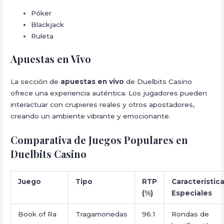
Póker
Blackjack
Ruleta
Apuestas en Vivo
La sección de
apuestas en vivo
de Duelbits Casino
ofrece una experiencia auténtica. Los jugadores pueden
interactuar con crupieres reales y otros apostadores,
creando un ambiente vibrante y emocionante.
Comparativa de Juegos Populares en
Duelbits Casino
Juego
Tipo
RTP
Característic
(%)
Especiales
Book of Ra
Tragamonedas
96.1
Rondas de