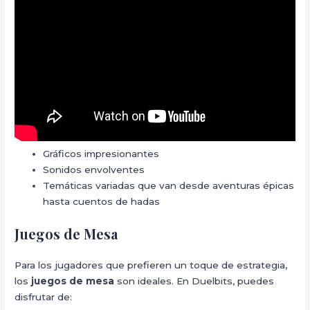
Gráficos impresionantes
Sonidos envolventes
Temáticas variadas que van desde aventuras épicas
hasta cuentos de hadas
Juegos de Mesa
Para los jugadores que prefieren un toque de estrategia,
los
juegos de mesa
son ideales. En Duelbits, puedes
disfrutar de: