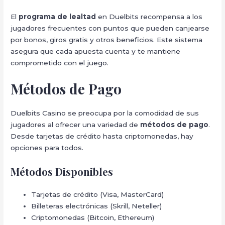
El
programa de lealtad
en Duelbits recompensa a los
jugadores frecuentes con puntos que pueden canjearse
por bonos, giros gratis y otros beneficios. Este sistema
asegura que cada apuesta cuenta y te mantiene
comprometido con el juego.
Métodos de Pago
Duelbits Casino se preocupa por la comodidad de sus
jugadores al ofrecer una variedad de
métodos de pago
.
Desde tarjetas de crédito hasta criptomonedas, hay
opciones para todos.
Métodos Disponibles
Tarjetas de crédito (Visa, MasterCard)
Billeteras electrónicas (Skrill, Neteller)
Criptomonedas (Bitcoin, Ethereum)