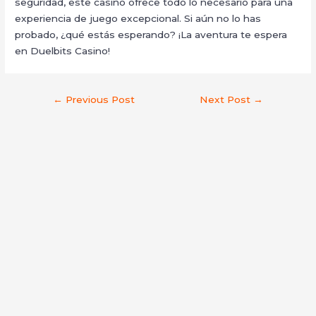
seguridad, este casino ofrece todo lo necesario para una
experiencia de juego excepcional. Si aún no lo has
probado, ¿qué estás esperando? ¡La aventura te espera
en Duelbits Casino!
←
Previous Post
Next Post
→