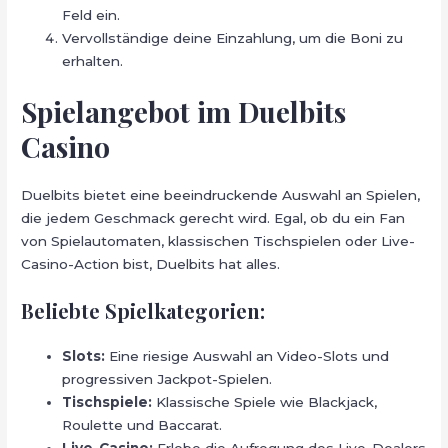
Feld ein.
Vervollständige deine Einzahlung, um die Boni zu
erhalten.
Spielangebot im Duelbits
Casino
Duelbits bietet eine beeindruckende Auswahl an Spielen,
die jedem Geschmack gerecht wird. Egal, ob du ein Fan
von Spielautomaten, klassischen Tischspielen oder Live-
Casino-Action bist, Duelbits hat alles.
Beliebte Spielkategorien:
Slots:
Eine riesige Auswahl an Video-Slots und
progressiven Jackpot-Spielen.
Tischspiele:
Klassische Spiele wie Blackjack,
Roulette und Baccarat.