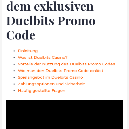
dem exklusiven
Duelbits Promo
Code
Einleitung
Was ist Duelbits Casino?
Vorteile der Nutzung des Duelbits Promo Codes
Wie man den Duelbits Promo Code einlöst
Spielangebot im Duelbits Casino
Zahlungsoptionen und Sicherheit
Häufig gestellte Fragen