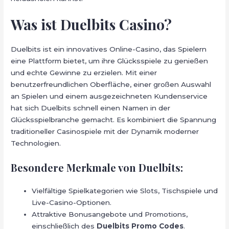
Was ist Duelbits Casino?
Duelbits ist ein innovatives Online-Casino, das Spielern
eine Plattform bietet, um ihre Glücksspiele zu genießen
und echte Gewinne zu erzielen. Mit einer
benutzerfreundlichen Oberfläche, einer großen Auswahl
an Spielen und einem ausgezeichneten Kundenservice
hat sich Duelbits schnell einen Namen in der
Glücksspielbranche gemacht. Es kombiniert die Spannung
traditioneller Casinospiele mit der Dynamik moderner
Technologien.
Besondere Merkmale von Duelbits:
Vielfältige Spielkategorien wie Slots, Tischspiele und
Live-Casino-Optionen.
Attraktive Bonusangebote und Promotions,
einschließlich des
Duelbits Promo Codes
.