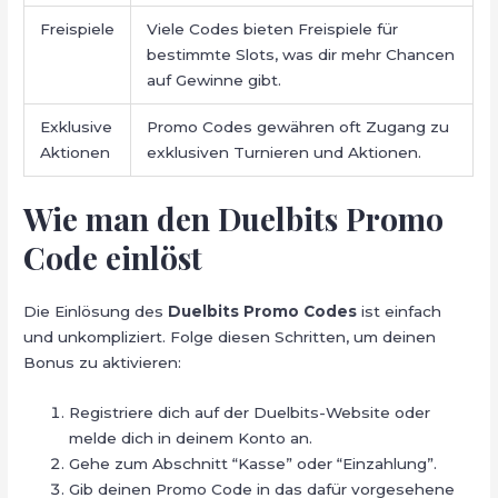
Freispiele
Viele Codes bieten Freispiele für
bestimmte Slots, was dir mehr Chancen
auf Gewinne gibt.
Exklusive
Promo Codes gewähren oft Zugang zu
Aktionen
exklusiven Turnieren und Aktionen.
Wie man den Duelbits Promo
Code einlöst
Die Einlösung des
Duelbits Promo Codes
ist einfach
und unkompliziert. Folge diesen Schritten, um deinen
Bonus zu aktivieren:
Registriere dich auf der Duelbits-Website oder
melde dich in deinem Konto an.
Gehe zum Abschnitt “Kasse” oder “Einzahlung”.
Gib deinen Promo Code in das dafür vorgesehene