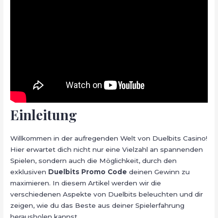
Einleitung
Willkommen in der aufregenden Welt von Duelbits Casino!
Hier erwartet dich nicht nur eine Vielzahl an spannenden
Spielen, sondern auch die Möglichkeit, durch den
exklusiven
Duelbits Promo Code
deinen Gewinn zu
maximieren. In diesem Artikel werden wir die
verschiedenen Aspekte von Duelbits beleuchten und dir
zeigen, wie du das Beste aus deiner Spielerfahrung
herausholen kannst.