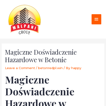
Skip
MAI
to
MEN
content
Post
navigation
Magiczne Doświadczenie
Hazardowe w Betonie
Leave a Comment
/
betonredpl.win
/ By
happy
Magiczne
Doświadczenie
Hazardowe w