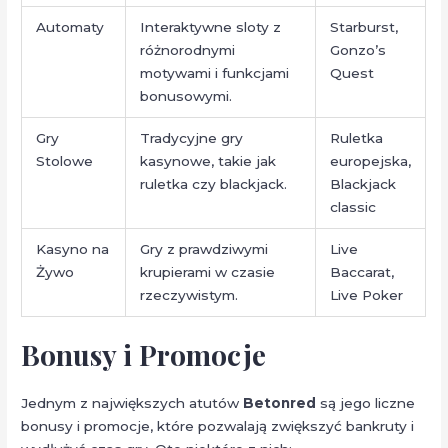
Automaty
Interaktywne sloty z
Starburst,
różnorodnymi
Gonzo’s
motywami i funkcjami
Quest
bonusowymi.
Gry
Tradycyjne gry
Ruletka
Stolowe
kasynowe, takie jak
europejska,
ruletka czy blackjack.
Blackjack
classic
Kasyno na
Gry z prawdziwymi
Live
Żywo
krupierami w czasie
Baccarat,
rzeczywistym.
Live Poker
Bonusy i Promocje
Jednym z największych atutów
Betonred
są jego liczne
bonusy i promocje, które pozwalają zwiększyć bankruty i