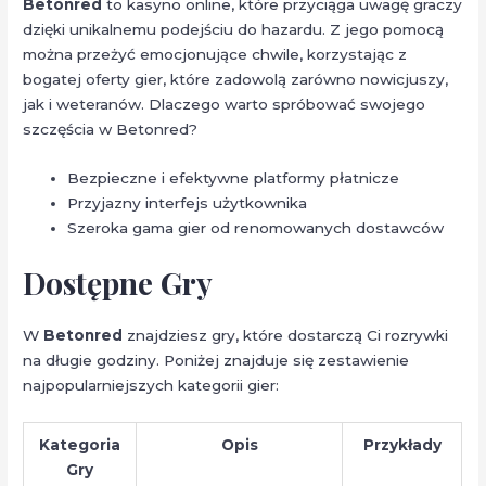
Betonred
to kasyno online, które przyciąga uwagę graczy
dzięki unikalnemu podejściu do hazardu. Z jego pomocą
można przeżyć emocjonujące chwile, korzystając z
bogatej oferty gier, które zadowolą zarówno nowicjuszy,
jak i weteranów. Dlaczego warto spróbować swojego
szczęścia w Betonred?
Bezpieczne i efektywne platformy płatnicze
Przyjazny interfejs użytkownika
Szeroka gama gier od renomowanych dostawców
Dostępne Gry
W
Betonred
znajdziesz gry, które dostarczą Ci rozrywki
na długie godziny. Poniżej znajduje się zestawienie
najpopularniejszych kategorii gier:
Kategoria
Opis
Przykłady
Gry