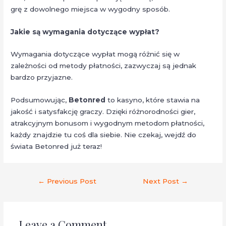
grę z dowolnego miejsca w wygodny sposób.
Jakie są wymagania dotyczące wypłat?
Wymagania dotyczące wypłat mogą różnić się w
zależności od metody płatności, zazwyczaj są jednak
bardzo przyjazne.
Podsumowując,
Betonred
to kasyno, które stawia na
jakość i satysfakcję graczy. Dzięki różnorodności gier,
atrakcyjnym bonusom i wygodnym metodom płatności,
każdy znajdzie tu coś dla siebie. Nie czekaj, wejdź do
świata Betonred już teraz!
←
Previous Post
Next Post
→
Leave a Comment