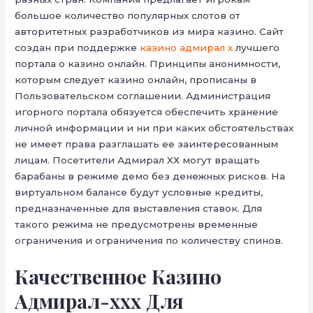
большое количество популярных слотов от
авторитетных разработчиков из мира казино. Сайт
создан при поддержке
казино адмирал х
лучшего
портала о казино онлайн. Принципы анонимности,
которым следует казино онлайн, прописаны в
Пользовательском соглашении. Администрация
игорного портала обязуется обеспечить хранение
личной информации и ни при каких обстоятельствах
не имеет права разглашать ее заинтересованным
лицам. Посетители Адмирал XХ могут вращать
барабаны в режиме демо без денежных рисков. На
виртуальном балансе будут условные кредиты,
предназначенные для выставления ставок. Для
такого режима не предусмотрены временные
ограничения и ограничения по количеству спинов.
Качественное Казино
Адмирал-ххх Для