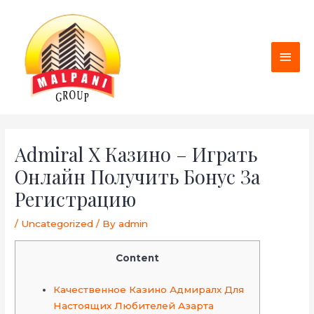
Skip
MAI
to
MEN
content
Post
navigation
Admiral X Казино – Играть
Онлайн Получить Бонус За
Регистрацию
/
Uncategorized
/ By
admin
Content
Качественное Казино Адмиралх Для
Настоящих Любителей Азарта