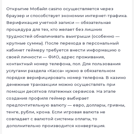
Открытие Мобайл casino осуществляется через
браузер и способствует экономии интернет-трафика.
Верификация учетной записи — обязательная
процедура для тех, кто желает без лишних
трудностей обналичивать выигрыши (особенно —
крупные суммы). После перехода в персональный
кабинет геймеру требуется внести информацию о
своей личности — ФИО, адрес проживания,
контактный номер телефона, пол. Для пользования
услугами раздела «Касса» нужно в обязательном
порядке верифицировать номер телефона. В казино
денежные транзакции можно осуществлять при
помощи десятков платежных сервисов. На этапе
создания профиля геймер выбирает
предпочтительную валюту — евро, доллары, гривны,
тенге, рубли, крона. Если игровая валюта не
совпадает с валютой системы оплаты, то
дополнительно производится конвертация.