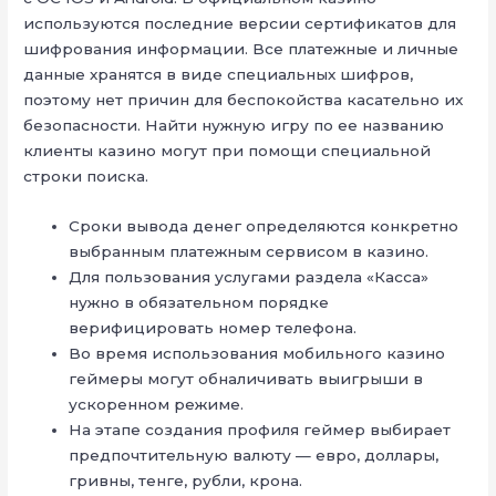
используются последние версии сертификатов для
шифрования информации. Все платежные и личные
данные хранятся в виде специальных шифров,
поэтому нет причин для беспокойства касательно их
безопасности. Найти нужную игру по ее названию
клиенты казино могут при помощи специальной
строки поиска.
Сроки вывода денег определяются конкретно
выбранным платежным сервисом в казино.
Для пользования услугами раздела «Касса»
нужно в обязательном порядке
верифицировать номер телефона.
Во время использования мобильного казино
геймеры могут обналичивать выигрыши в
ускоренном режиме.
На этапе создания профиля геймер выбирает
предпочтительную валюту — евро, доллары,
гривны, тенге, рубли, крона.