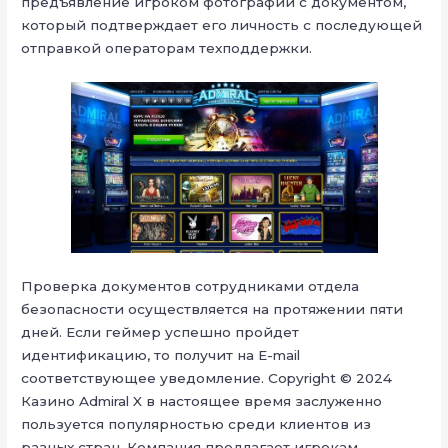
предъявление игроком фотографии с документом,
который подтверждает его личность с последующей
отправкой операторам техподдержки.
Проверка документов сотрудниками отдела
безопасности осуществляется на протяжении пяти
дней. Если геймер успешно пройдет
идентификацию, то получит на E-mail
соответствующее уведомление. Copyright © 2024
Казино Admiral X в настоящее время заслуженно
пользуется популярностью среди клиентов из
разных стран. Компания предлагает игрокам