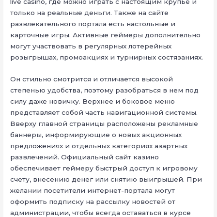
live casino, где можно играть с настоящим крупье и
только на реальные деньги. Также на сайте
развлекательного портала есть настольные и
карточные игры. Активные геймеры дополнительно
могут участвовать в регулярных лотерейных
розыгрышах, промоакциях и турнирных состязаниях.
Он стильно смотрится и отличается высокой
степенью удобства, поэтому разобраться в нем под
силу даже новичку. Верхнее и боковое меню
представляет собой часть навигационной системы.
Вверху главной страницы расположены рекламные
баннеры, информирующие о новых акционных
предложениях и отдельных категориях азартных
развлечений. Официальный сайт казино
обеспечивает геймеру быстрый доступ к игровому
счету, внесению денег или снятию выигрышей. При
желании посетители интернет-портала могут
оформить подписку на рассылку новостей от
администрации, чтобы всегда оставаться в курсе