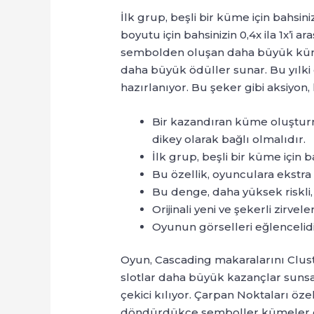
İlk grup, beşli bir küme için bahsini
boyutu için bahsinizin 0,4x ila 1x’
sembolden oluşan daha büyük kümeler,
daha büyük ödüller sunar. Bu yılki
hazırlanıyor. Bu şeker gibi aksiyon
Bir kazandıran küme oluşturm
dikey olarak bağlı olmalıdır.
İlk grup, beşli bir küme için b
Bu özellik, oyunculara ekstra
Bu denge, daha yüksek riskli,
Orijinali yeni ve şekerli zirvel
Oyunun görselleri eğlencelidi
Oyun, Cascading makaralarını Cluste
slotlar daha büyük kazançlar sunsa d
çekici kılıyor. Çarpan Noktaları öze
döndürdükçe semboller kümeler olu