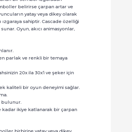
oller belirirse çarpan artar ve
yuncuların yatay veya dikey olarak
 ızgaraya sahiptir. Cascade özelliği
ı sunar. Oyun, akıcı animasyonlar,
lanır.
enen parlak ve renkli bir temaya
nizin 20x ila 30x’i ve şeker için
 kaliteli bir oyun deneyimi sağlar.
ma.
i bulunur.
e kadar ikiye katlanarak bir çarpan
ller birbirine yatay veya dikey