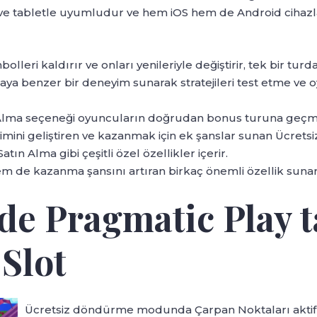
on ve tabletle uyumludur ve hem iOS hem de Android cihazl
lleri kaldırır ve onları yenileriyle değiştirir, tek bir tu
 benzer bir deneyim sunarak stratejileri test etme ve oy
ın Alma seçeneği oyuncuların doğrudan bonus turuna geçme
imini geliştiren ve kazanmak için ek şanslar sunan Ücret
ın Alma gibi çeşitli özel özellikler içerir.
 de kazanma şansını artıran birkaç önemli özellik sunar
de Pragmatic Play 
Slot
Ücretsiz döndürme modunda Çarpan Noktaları aktif ka