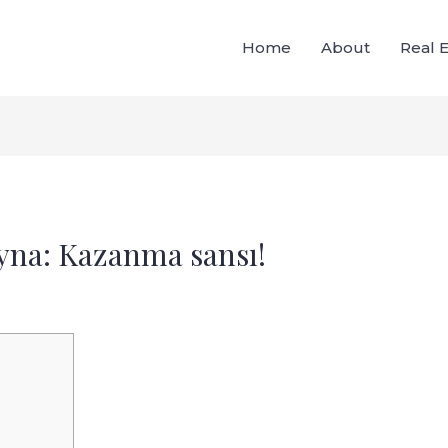
Home
About
Real E
na: Kazanma sansı!