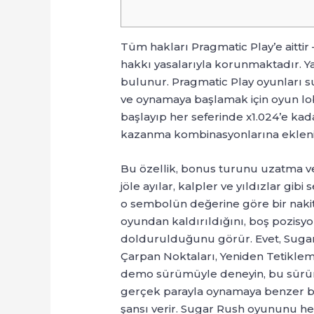
Tüm hakları Pragmatic Play’e aittir –
hakkı yasalarıyla korunmaktadır. Ya
bulunur. Pragmatic Play oyunları sun
ve oynamaya başlamak için oyun lobi
başlayıp her seferinde x1.024’e kad
kazanma kombinasyonlarına ekleni
Bu özellik, bonus turunu uzatma ve p
jöle ayılar, kalpler ve yıldızlar gi
o sembolün değerine göre bir nakit
oyundan kaldırıldığını, boş pozis
doldurulduğunu görür. Evet, Sugar
Çarpan Noktaları, Yeniden Tetikleme
demo sürümüyle deneyin, bu sürüm
gerçek parayla oynamaya benzer bir
şansı verir. Sugar Rush oyununu h