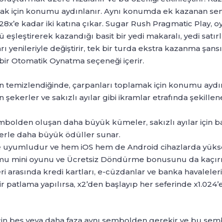
ak için konumu aydınlanır. Aynı konumda ek kazanan semb
28x’e kadar iki katına çıkar. Sugar Rush Pragmatic Play, o
leştirerek kazandığı basit bir yedi makaralı, yedi satırlı
ı yenileriyle değiştirir, tek bir turda ekstra kazanma şans
n bir Otomatik Oynatma seçeneği içerir.
 temizlendiğinde, çarpanları toplamak için konumu aydın
an şekerler ve sakızlı ayılar gibi ikramlar etrafında şekill
bolden oluşan daha büyük kümeler, sakızlı ayılar için bahsi
lerle daha büyük ödüller sunar.
le uyumludur ve hem iOS hem de Android cihazlarda yüksek
mu mini oyunu ve Ücretsiz Döndürme bonusunu da kaçır
i arasında kredi kartları, e-cüzdanlar ve banka havaleler
r patlama yapılırsa, x2’den başlayıp her seferinde x1.024’
n beş veya daha faza aynı sembolden gerekir ve bu sembo