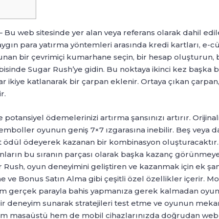
 Bu web sitesinde yer alan veya referans olarak dahil edilen
ygın para yatırma yöntemleri arasında kredi kartları, e-c
an bir çevrimiçi kumarhane seçin, bir hesap oluşturun, bil
sinde Sugar Rush’ye gidin. Bu noktaya ikinci kez başka bi
ar ikiye katlanarak bir çarpan eklenir. Ortaya çıkan çarp
r.
otansiyel ödemelerinizi artırma şansınızı artırır. Orijinali
bi semboller oyunun geniş 7×7 ızgarasına inebilir. Beş veya 
 ödül ödeyerek kazanan bir kombinasyon oluşturacaktır. B
yonların bu sıranın parçası olarak başka kazanç görünme
 Rush, oyun deneyimini geliştiren ve kazanmak için ek ş
 ve Bonus Satın Alma gibi çeşitli özel özellikler içerir. M
 gerçek parayla bahis yapmanıza gerek kalmadan oyunu
 deneyim sunarak stratejileri test etme ve oyunun mekani
em masaüstü hem de mobil cihazlarınızda doğrudan web 