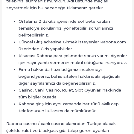
talebinizi sunmanız mümkün. Adı üstünde maçları
seyretmek için bu seçeneğe tıklamanız gerekir.
Ortalama 2 dakika içerisinde sohbete katılan
temsilciye sorularınızı yöneltebilir, sorunlarınızı
belirtebilirsiniz.
Güncel Giriş adresine Girmek isteyenler Rabona.com
üzerinden Giriş yapabilirler.
Kısacası Rabona para çekmede sorun var mı diyenler
için hayır yanıtı vermenin makul olduğuna inanıyoruz.
Firma hakkında hazırladığımız incelemeyi
beğendiyseniz, bahis siteleri hakkındaki aşağıdaki
diğer sayfalarımızı da beğenebilirsiniz.
Casino, Canlı Casino, Rulet, Slot Oyunları hakkında
tüm bilgiler burada.
Rabona giriş için aynı zamanda her türlü akıllı cep
telefonunun kullanımı da mümkündür.
Rabona casino / canlı casino alanından Türkçe olacak
şekilde rulet ve blackjack gibi talep gören oyunları