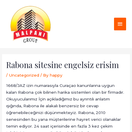
Skip
MAI
to
MEN
content
Post
navigation
Rabona sitesine engelsiz erisim
/
Uncategorized
/ By
happy
1668/JAZ izin numarasıyla Curaçao kanunlarına uygun
kalan Rabona çok bilinen harika sistemleri olan bir firmadır.
Okuyucularımız İçin açıkladığımız bu ayrıntılı anlatım
ışığında, Rabona ile alakalı benzersiz bir cevap
öğrenebileceğinizi düşünmekteyiz. Rabona, 2010
senesinden bu yana müşterilerine hayret verici olanaklar
temin ediyor. 24 saat içerisinde en fazla 3 kez çekim