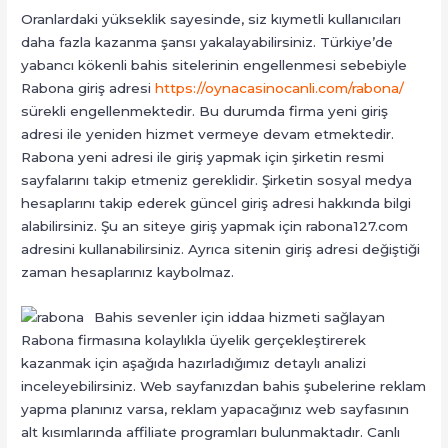
Oranlardaki yükseklik sayesinde, siz kıymetli kullanıcıları
daha fazla kazanma şansı yakalayabilirsiniz. Türkiye’de
yabancı kökenli bahis sitelerinin engellenmesi sebebiyle
Rabona giriş adresi
https://oynacasinocanli.com/rabona/
sürekli engellenmektedir. Bu durumda firma yeni giriş
adresi ile yeniden hizmet vermeye devam etmektedir.
Rabona yeni adresi ile giriş yapmak için şirketin resmi
sayfalarını takip etmeniz gereklidir. Şirketin sosyal medya
hesaplarını takip ederek güncel giriş adresi hakkında bilgi
alabilirsiniz. Şu an siteye giriş yapmak için rabona127.com
adresini kullanabilirsiniz. Ayrıca sitenin giriş adresi değiştiği
zaman hesaplarınız kaybolmaz.
Bahis sevenler için iddaa hizmeti sağlayan
Rabona firmasına kolaylıkla üyelik gerçekleştirerek
kazanmak için aşağıda hazırladığımız detaylı analizi
inceleyebilirsiniz. Web sayfanızdan bahis şubelerine reklam
yapma planınız varsa, reklam yapacağınız web sayfasının
alt kısımlarında affiliate programları bulunmaktadır. Canlı