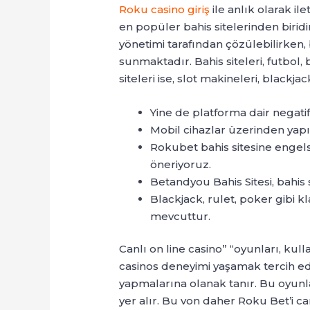
Roku casino giriş
ile anlık olarak il
en popüler bahis sitelerinden biridi
yönetimi tarafından çözülebilirken, 
sunmaktadır. Bahis siteleri, futbol
siteleri ise, slot makineleri, black
Yine de platforma dair negati
Mobil cihazlar üzerinden yapı
Rokubet bahis sitesine engels
öneriyoruz.
Betandyou Bahis Sitesi, bahis 
Blackjack, rulet, poker gibi kl
mevcuttur.
Canlı on line casino” “oyunları, ku
casinos deneyimi yaşamak tercih eden
yapmalarına olanak tanır. Bu oyunla
yer alır. Bu von daher Roku Bet’i can