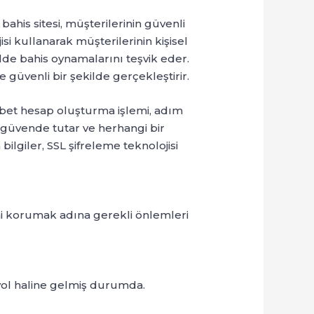
ahis sitesi, müşterilerinin güvenli
isi kullanarak müşterilerinin kişisel
kilde bahis oynamalarını teşvik eder.
e güvenli bir şekilde gerçekleştirir.
kubet hesap oluşturma işlemi, adım
ini güvende tutar ve herhangi bir
lgiler, SSL şifreleme teknolojisi
rini korumak adına gerekli önlemleri
yol haline gelmiş durumda.