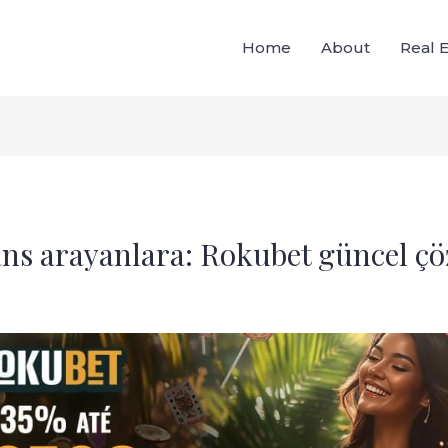
Home
About
Real E
ns arayanlara: Rokubet güncel ç