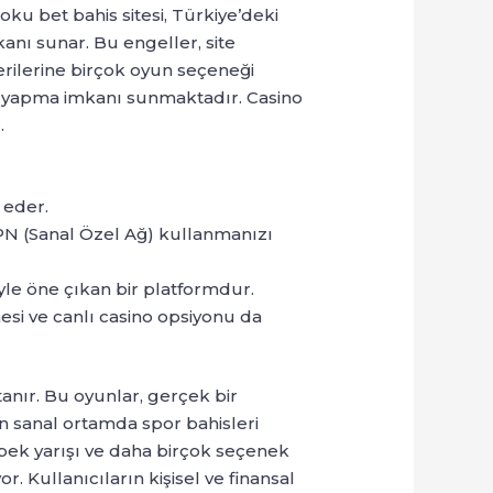
Roku bet bahis sitesi, Türkiye’deki
kanı sunar. Bu engeller, site
terilerine birçok oyun seçeneği
his yapma imkanı sunmaktadır. Casino
.
 eder.
 VPN (Sanal Özel Ağ) kullanmanızı
iyle öne çıkan bir platformdur.
inesi ve canlı casino opsiyonu da
tanır. Bu oyunlar, gerçek bir
rın sanal ortamda spor bahisleri
öpek yarışı ve daha birçok seçenek
r. Kullanıcıların kişisel ve finansal