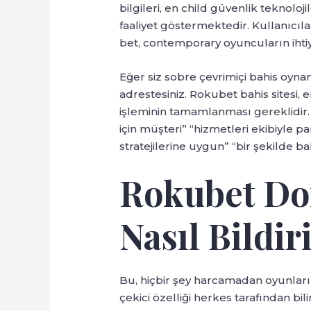
bilgileri, en child güvenlik teknoloj
faaliyet göstermektedir. Kullanıcıl
bet, contemporary oyuncuların ihtiy
Eğer siz sobre çevrimiçi bahis oyn
adrestesiniz. Rokubet bahis sitesi
işleminin tamamlanması gereklidir.
için müşteri” “hizmetleri ekibiyle p
stratejilerine uygun” “bir şekilde 
Rokubet Do
Nasıl Bildiri
Bu, hiçbir şey harcamadan oyunları
çekici özelliği herkes tarafından bil