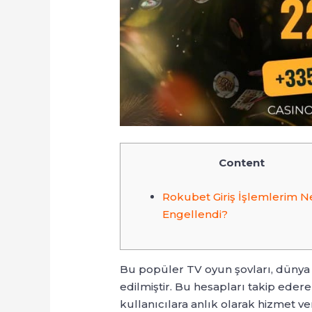
Content
Rokubet Giriş İşlemlerim 
Engellendi?
Bu popüler TV oyun şovları, dünya ç
edilmiştir. Bu hesapları takip edere
kullanıcılara anlık olarak hizmet ve