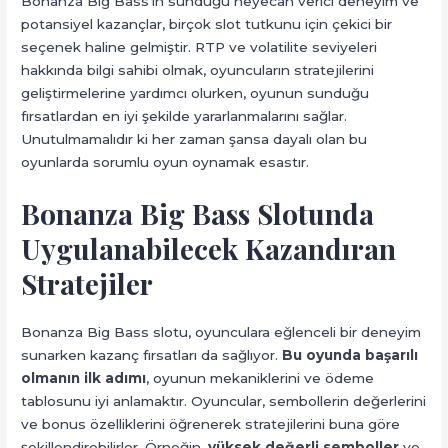
Bonanza Big Bass’in sunduğu heyecan verici deneyim ve
potansiyel kazançlar, birçok slot tutkunu için çekici bir
seçenek haline gelmiştir. RTP ve volatilite seviyeleri
hakkında bilgi sahibi olmak, oyuncuların stratejilerini
geliştirmelerine yardımcı olurken, oyunun sunduğu
fırsatlardan en iyi şekilde yararlanmalarını sağlar.
Unutulmamalıdır ki her zaman şansa dayalı olan bu
oyunlarda sorumlu oyun oynamak esastır.
Bonanza Big Bass Slotunda
Uygulanabilecek Kazandıran
Stratejiler
Bonanza Big Bass slotu, oyunculara eğlenceli bir deneyim
sunarken kazanç fırsatları da sağlıyor.
Bu oyunda başarılı
olmanın ilk adımı
, oyunun mekaniklerini ve ödeme
tablosunu iyi anlamaktır. Oyuncular, sembollerin değerlerini
ve bonus özelliklerini öğrenerek stratejilerini buna göre
şekillendirebilirler. Örneğin,
yüksek değerli semboller
ve