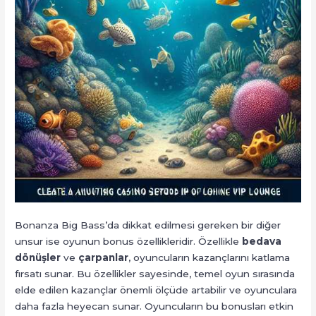
Bonanza Big Bass’da dikkat edilmesi gereken bir diğer
unsur ise oyunun bonus özellikleridir. Özellikle
bedava
dönüşler
ve
çarpanlar
, oyuncuların kazançlarını katlama
fırsatı sunar. Bu özellikler sayesinde, temel oyun sırasında
elde edilen kazançlar önemli ölçüde artabilir ve oyunculara
daha fazla heyecan sunar. Oyuncuların bu bonusları etkin