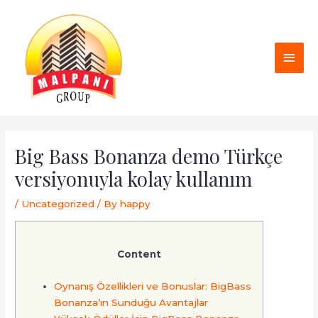
Skip
MAI
to
MEN
content
Post
navigation
Big Bass Bonanza demo Türkçe
versiyonuyla kolay kullanım
/
Uncategorized
/ By
happy
Content
Oynanış Özellikleri ve Bonuslar: BigBass
Bonanza’ın Sunduğu Avantajlar