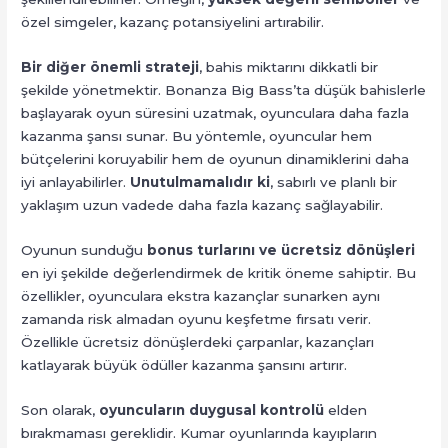
özel simgeler, kazanç potansiyelini artırabilir.
Bir diğer önemli strateji
, bahis miktarını dikkatli bir
şekilde yönetmektir. Bonanza Big Bass’ta düşük bahislerle
başlayarak oyun süresini uzatmak, oyunculara daha fazla
kazanma şansı sunar. Bu yöntemle, oyuncular hem
bütçelerini koruyabilir hem de oyunun dinamiklerini daha
iyi anlayabilirler.
Unutulmamalıdır ki
, sabırlı ve planlı bir
yaklaşım uzun vadede daha fazla kazanç sağlayabilir.
Oyunun sunduğu
bonus turlarını ve ücretsiz dönüşleri
en iyi şekilde değerlendirmek de kritik öneme sahiptir. Bu
özellikler, oyunculara ekstra kazançlar sunarken aynı
zamanda risk almadan oyunu keşfetme fırsatı verir.
Özellikle ücretsiz dönüşlerdeki çarpanlar, kazançları
katlayarak büyük ödüller kazanma şansını artırır.
Son olarak,
oyuncuların duygusal kontrolü
elden
bırakmaması gereklidir. Kumar oyunlarında kayıpların