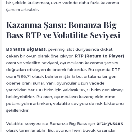
bir şekilde kullanması, uzun vadede daha fazla kazanma
şansını artırabilir.
Kazanma Şansı: Bonanza Big
Bass RTP ve Volatilite Seviyesi
Bonanza Big Bass
, çevrimiçi slot dünyasında dikkat
çeken bir oyun olarak öne çıkıyor.
RTP (Return to Player)
oranı ve volatilite seviyesi, oyuncuların kazanma şansını
doğrudan etkileyen iki önemli faktördür. Bu oyunda RTP
oranı %96,71 olarak belirlenmiştir ki bu, ortalama bir geri
ödeme oranı sunar. Yani, oyuncular uzun vadede
yatırdıkları her 100 birim için yaklaşık 96,71 birim geri almayı
bekleyebilirler. Bu oran, oyuncuların kazanç elde etme
potansiyelini artırırken, volatilite seviyesi de risk faktörünü
şekillendirir.
Volatilite seviyesi ise Bonanza Big Bass için
orta-yüksek
olarak tanımlanabilir. Bu, oyunun hem büyük kazançlar