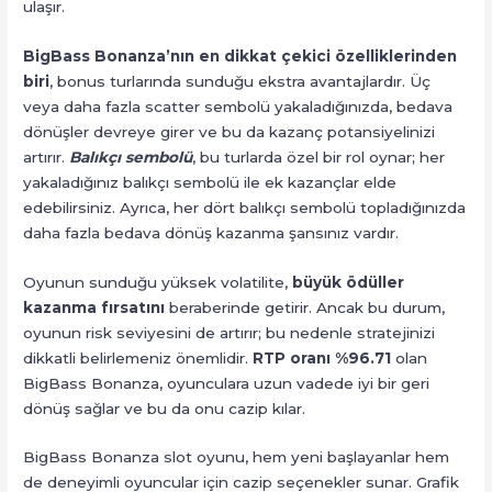
ulaşır.
BigBass Bonanza’nın en dikkat çekici özelliklerinden
biri
, bonus turlarında sunduğu ekstra avantajlardır. Üç
veya daha fazla scatter sembolü yakaladığınızda, bedava
dönüşler devreye girer ve bu da kazanç potansiyelinizi
artırır.
Balıkçı sembolü
, bu turlarda özel bir rol oynar; her
yakaladığınız balıkçı sembolü ile ek kazançlar elde
edebilirsiniz. Ayrıca, her dört balıkçı sembolü topladığınızda
daha fazla bedava dönüş kazanma şansınız vardır.
Oyunun sunduğu yüksek volatilite,
büyük ödüller
kazanma fırsatını
beraberinde getirir. Ancak bu durum,
oyunun risk seviyesini de artırır; bu nedenle stratejinizi
dikkatli belirlemeniz önemlidir.
RTP oranı %96.71
olan
BigBass Bonanza, oyunculara uzun vadede iyi bir geri
dönüş sağlar ve bu da onu cazip kılar.
BigBass Bonanza slot oyunu, hem yeni başlayanlar hem
de deneyimli oyuncular için cazip seçenekler sunar. Grafik