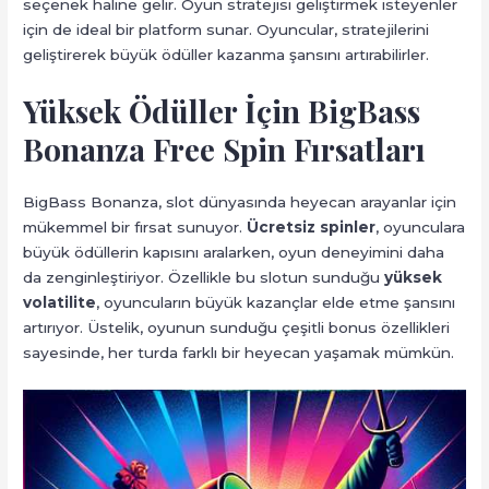
seçenek haline gelir. Oyun stratejisi geliştirmek isteyenler
için de ideal bir platform sunar. Oyuncular, stratejilerini
geliştirerek büyük ödüller kazanma şansını artırabilirler.
Yüksek Ödüller İçin BigBass
Bonanza Free Spin Fırsatları
BigBass Bonanza, slot dünyasında heyecan arayanlar için
mükemmel bir fırsat sunuyor.
Ücretsiz spinler
, oyunculara
büyük ödüllerin kapısını aralarken, oyun deneyimini daha
da zenginleştiriyor. Özellikle bu slotun sunduğu
yüksek
volatilite
, oyuncuların büyük kazançlar elde etme şansını
artırıyor. Üstelik, oyunun sunduğu çeşitli bonus özellikleri
sayesinde, her turda farklı bir heyecan yaşamak mümkün.