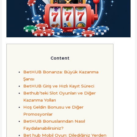
Content
BetHUB Bonanza: Büyük Kazanma
Şansı
BetHUB Giriş ve Hızlı Kayıt Süreci
Bethub’teki Slot Oyunları ve Diğer
Kazanma Yolları
Hoş Geldin Bonusu ve Diğer
Promosyonlar
BetHUB Bonuslarından Nasıl
Faydalanabilirsiniz?
Bet hub Mobil Oyun: Dilediğiniz Yerden