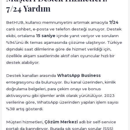
7/24 Yardım
BetHUB, kullanıcı memnuniyetini artırmak amacıyla
7/24
canlı sohbet, e‑posta ve telefon desteği sunuyor. Destek
ekibi, ortalama
15 saniye
içinde yanıt veriyor ve soruların
%94’ünü ilk temas aşamasında çözüme ulaştırıyor. Türkiye
dışındaki saat dilimlerine göre de hizmet verildiği için,
özellikle akşam saatlerinde aktif olan oyuncular hızlı bir
destek alabiliyor.
Destek kanalları arasında
WhatsApp Business
entegrasyonu da bulunuyor. Bu kanal üzerinden, kimlik
doğrulama belgeleri, para çekim onayı ve bonus
aktivasyonu gibi işlemler anlık olarak yürütülüyor. 2023
verilerine göre, WhatsApp üzerinden yapılan işlem sayısı
%38 artış gösterdi.
Müşteri hizmetleri,
Çözüm Merkezi
adlı bir self‑service
portalı da barındırıyor. Burada sık sorulan sorular (SSS)