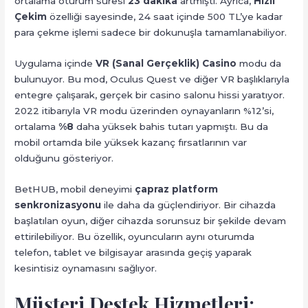
ortalama oturum süresi
23 dakika
artmıştı. Ayrıca,
Hızlı
Çekim
özelliği sayesinde, 24 saat içinde 500 TL’ye kadar
para çekme işlemi sadece bir dokunuşla tamamlanabiliyor.
Uygulama içinde
VR (Sanal Gerçeklik) Casino
modu da
bulunuyor. Bu mod, Oculus Quest ve diğer VR başlıklarıyla
entegre çalışarak, gerçek bir casino salonu hissi yaratıyor.
2022 itibarıyla VR modu üzerinden oynayanların %12’si,
ortalama
%8
daha yüksek bahis tutarı yapmıştı. Bu da
mobil ortamda bile yüksek kazanç fırsatlarının var
olduğunu gösteriyor.
BetHUB, mobil deneyimi
çapraz platform
senkronizasyonu
ile daha da güçlendiriyor. Bir cihazda
başlatılan oyun, diğer cihazda sorunsuz bir şekilde devam
ettirilebiliyor. Bu özellik, oyuncuların aynı oturumda
telefon, tablet ve bilgisayar arasında geçiş yaparak
kesintisiz oynamasını sağlıyor.
Müşteri Destek Hizmetleri: