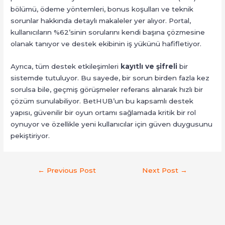
bölümü, ödeme yöntemleri, bonus koşulları ve teknik
sorunlar hakkında detaylı makaleler yer alıyor. Portal,
kullanıcıların %62’sinin sorularını kendi başına çözmesine
olanak tanıyor ve destek ekibinin iş yükünü hafifletiyor.
Ayrıca, tüm destek etkileşimleri
kayıtlı ve şifreli
bir
sistemde tutuluyor. Bu sayede, bir sorun birden fazla kez
sorulsa bile, geçmiş görüşmeler referans alınarak hızlı bir
çözüm sunulabiliyor. BetHUB’un bu kapsamlı destek
yapısı, güvenilir bir oyun ortamı sağlamada kritik bir rol
oynuyor ve özellikle yeni kullanıcılar için güven duygusunu
pekiştiriyor.
←
Previous Post
Next Post
→