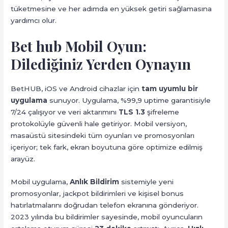
tüketmesine ve her adımda en yüksek getiri sağlamasına
yardımcı olur.
Bet hub Mobil Oyun:
Dilediğiniz Yerden Oynayın
BetHUB, iOS ve Android cihazlar için
tam uyumlu bir
uygulama
sunuyor. Uygulama, %99,9 uptime garantisiyle
7/24 çalışıyor ve veri aktarımını
TLS 1.3
şifreleme
protokolüyle güvenli hale getiriyor. Mobil versiyon,
masaüstü sitesindeki tüm oyunları ve promosyonları
içeriyor; tek fark, ekran boyutuna göre optimize edilmiş
arayüz.
Mobil uygulama,
Anlık Bildirim
sistemiyle yeni
promosyonlar, jackpot bildirimleri ve kişisel bonus
hatırlatmalarını doğrudan telefon ekranına gönderiyor.
2023 yılında bu bildirimler sayesinde, mobil oyuncuların