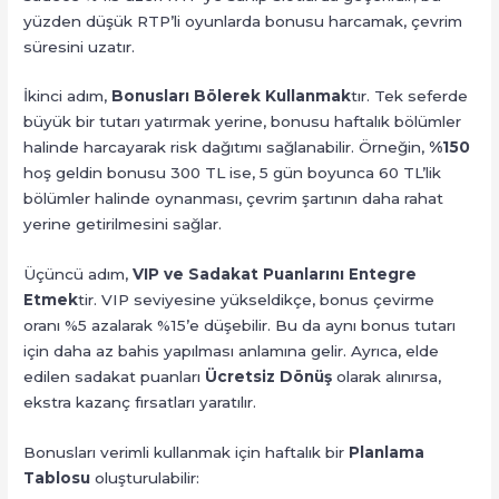
yüzden düşük RTP’li oyunlarda bonusu harcamak, çevrim
süresini uzatır.
İkinci adım,
Bonusları Bölerek Kullanmak
tır. Tek seferde
büyük bir tutarı yatırmak yerine, bonusu haftalık bölümler
halinde harcayarak risk dağıtımı sağlanabilir. Örneğin,
%150
hoş geldin bonusu 300 TL ise, 5 gün boyunca 60 TL’lik
bölümler halinde oynanması, çevrim şartının daha rahat
yerine getirilmesini sağlar.
Üçüncü adım,
VIP ve Sadakat Puanlarını Entegre
Etmek
tir. VIP seviyesine yükseldikçe, bonus çevirme
oranı %5 azalarak %15’e düşebilir. Bu da aynı bonus tutarı
için daha az bahis yapılması anlamına gelir. Ayrıca, elde
edilen sadakat puanları
Ücretsiz Dönüş
olarak alınırsa,
ekstra kazanç fırsatları yaratılır.
Bonusları verimli kullanmak için haftalık bir
Planlama
Tablosu
oluşturulabilir: