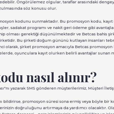
ilir. Öngörülemez olgular, taraflar arasındaki dengeyi 
ozulmasında söz konusu olur.
” promosyon kodunu sunmaktadır. Bu promosyon kodu, kayıt 
ler, sadakat programı ve nakit geri ödeme gibi avantajla
 olması gerektiği düşünülmektedir ve Betcas bahis şirket
is şirketidir. Bu şirketi doğum gününü kutlayan insanları
i olarak, şirket promosyon amacıyla Betcas promosyon kod
lerde, oyunculara kayıt olurken belirli avantajlar suna
odu nasıl alınır?
sı"nı yazarak SMS gönderen müşterilerimiz, Müşteri İleti
nı bildirirse, promosyon süresi sona ermiş veya böyle bi
erinizin doğruluğunu artırmaya da yardımcı olacaktır. Olay