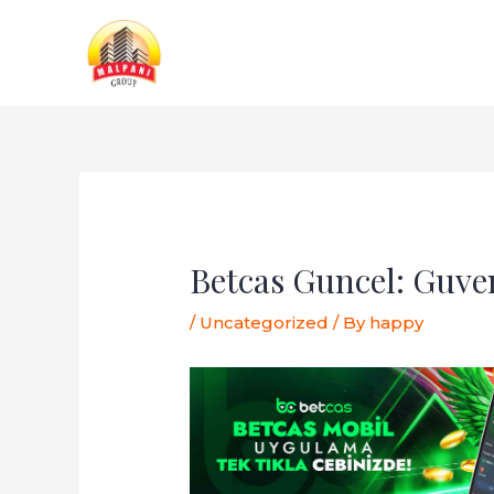
Skip
Post
to
navigation
content
Betcas Guncel: Guven
/
Uncategorized
/ By
happy