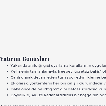
Yatırım Bonusları
Yukarıda anıldığı gibi uyarlama kurallarının uygul
Kelimenin tam anlamıyla, freebet “ücretsiz bahis” ol
Canlı olarak devam eden tüm spor etkinliklerine ba
Ek olarak, yöntemlerin her biri çalışır durumdadır v
Daha önce de belirttiğimiz gibi Betcas, Curacao Kuma
Böylelikle, %100’e kadar artırılmış bir hoşgeldin 