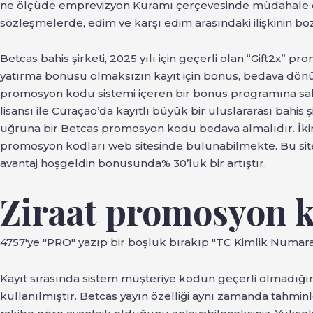
ne ölçüde emprevizyon Kuramı çerçevesinde müdahale edeb
sözleşmelerde, edim ve karşı edim arasındaki ilişkinin b
Betcas bahis şirketi, 2025 yılı için geçerli olan “Gift2x
yatırma bonusu olmaksızın kayıt için bonus, bedava dönüş
promosyon kodu sistemi içeren bir bonus programına sahip
lisansı ile Curaçao’da kayıtlı büyük bir uluslararası bah
uğruna bir Betcas promosyon kodu bedava almalıdır. İkinc
promosyon kodları web sitesinde bulunabilmekte. Bu site
avantaj hoşgeldin bonusunda% 30’luk bir artıştır.
Ziraat promosyon k
4757'ye "PRO" yazıp bir boşluk bırakıp "TC Kimlik Numara
Kayıt sırasında sistem müşteriye kodun geçerli olmadığı
kullanılmıştır. Betcas yayın özelliği aynı zamanda tahminl