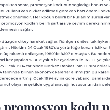
iriş yaptıktan sonra, promosyon kodunun sağladığı bonus 
rını kullanırken dikkat edilmesi gereken bazı önemli nokt
 etmek önemlidir. Her kodun belirli bir kullanım süresi v
ı promosyon kodları belirli şartlara ve çevrim gereksinimler
lenmesini sağlar.
ve düzgün dikey hareket sağlar. Röntgen ünitesi takılıyken 
ştırır. Nitekim, 24 Ocak 1980’de yürürlüğe konan “istikra
an üç rakamlı enflasyon, 1980’de %107 olmuştur. Bu nedenl
kinci kez yapılan %100’e yakın bir ayarlama ile 142 TL.ye çı
27 Ocak 1984 tarihinde Merkez Bankası’nın TL.sını dolar 
94 tarihinde bilinen ekonomik kararlar alınmıştır. Bu karar
ırı derecede artmış; Ocak 1994 ayına göre yabancı paralarda
 somut olaya ne şekilde uygulanacağı hususunun da irdel
 promosyon kodu na