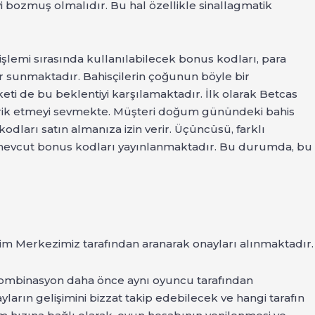
bozmuş olmalıdır. Bu hal özellikle sinallagmatik
işlemi sırasında kullanılabilecek bonus kodları, para
r sunmaktadır. Bahisçilerin çoğunun böyle bir
i de bu beklentiyi karşılamaktadır. İlk olarak Betcas
 tebrik etmeyi sevmekte. Müşteri doğum günündeki bahis
ları satın almanıza izin verir. Üçüncüsü, farklı
n mevcut bonus kodları yayınlanmaktadır. Bu durumda, bu
şim Merkezimiz tarafından aranarak onayları alınmaktadır.
r kombinasyon daha önce aynı oyuncu tarafından
ların gelişimini bizzat takip edebilecek ve hangi tarafın