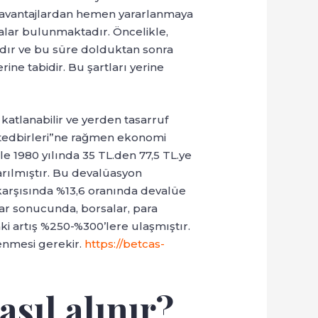
ve avantajlardan hemen yararlanmaya
alar bulunmaktadır. Öncelikle,
ardır ve bu süre dolduktan sonra
ine tabidir. Bu şartları yerine
katlanabilir ve yerden tasarruf
r tedbirleri”ne rağmen ekonomi
e 1980 yılında 35 TL.den 77,5 TL.ye
karılmıştır. Bu devalüasyon
karşısında %13,6 oranında devalüe
lar sonucunda, borsalar, para
ki artış %250-%300’lere ulaşmıştır.
enmesi gerekir.
https://betcas-
sıl alınır?