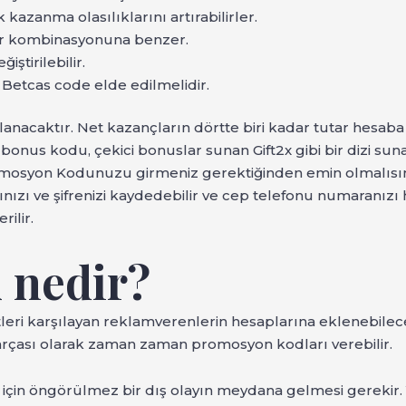
azanma olasılıklarını artırabilirler.
bir kombinasyonuna benzer.
ştirilebilir.
Betcas code elde edilmelidir.
saklanacaktır. Net kazançların dörtte biri kadar tutar hesab
onus kodu, çekici bonuslar sunan Gift2x gibi bir dizi sun
Promosyon Kodunuzu girmeniz gerektiğinden emin olmalıs
ızı ve şifrenizi kaydedebilir ve cep telefonu numaranızı he
ilir.
 nedir?
leri karşılayan reklamverenlerin hesaplarına eklenebilece
 parçası olarak zaman zaman promosyon kodları verebilir.
 için öngörülmez bir dış olayın meydana gelmesi gerekir. 