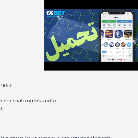
rekir.
nün her saati mümkündür.
r.