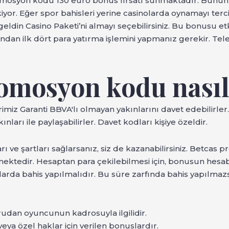
mosyon kodu 130 euro bonus fırsatı sunmaktadır. Bunun iç
. Eğer spor bahisleri yerine casinolarda oynamayı tercih
şgeldin Casino Paketi’ni almayı seçebilirsiniz. Bu bonusu 
ından ilk dört para yatırma işlemini yapmanız gerekir. Te
omosyon kodu nasıl 
imiz Garanti BBVA'lı olmayan yakınlarını davet edebilirler.
arı ile paylaşabilirler. Davet kodları kişiye özeldir.
 ve şartları sağlarsanız, siz de kazanabilirsiniz. Betcas
kmektedir. Hesaptan para çekilebilmesi için, bonusun hes
arda bahis yapılmalıdır. Bu süre zarfında bahis yapılmazsa
rudan oyuncunun kadrosuyla ilgilidir.
eya özel haklar için verilen bonuslardır.