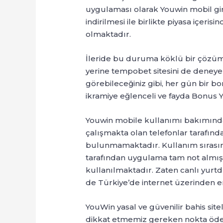
uygulaması olarak Youwin mobil gi
indirilmesi ile birlikte piyasa içe
olmaktadır.
İleride bu duruma köklü bir çözüm g
yerine tempobet sitesini de deneyebi
görebileceğiniz gibi, her gün bir 
ikramiye eğlenceli ve fayda Bonus Y
Youwin mobile kullanımı bakımından
çalışmakta olan telefonlar tarafınd
bulunmamaktadır. Kullanım sırasınd
tarafından uygulama tam not almış 
kullanılmaktadır. Zaten canlı yurtdı
de Türkiye’de internet üzerinden er
YouWin yasal ve güvenilir bahis site
dikkat etmemiz gereken nokta ödem