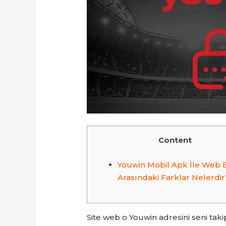
Content
Youwin Mobil Apk İle Web B
Arasındaki Farklar Nelerdir
Site web o Youwin adresini seni taki