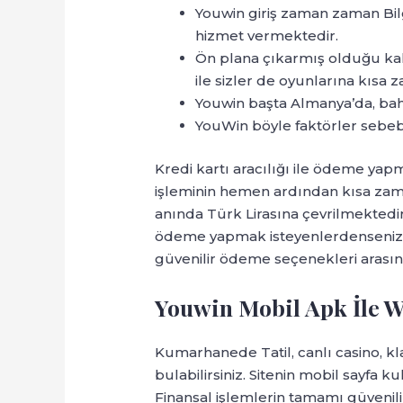
Youwin giriş zaman zaman Bilg
hizmet vermektedir.
Ön plana çıkarmış olduğu kal
ile sizler de oyunlarına kısa z
Youwin başta Almanya’da, bah
YouWin böyle faktörler sebebiy
Kredi kartı aracılığı ile ödeme y
işleminin hemen ardından kısa zaman 
anında Türk Lirasına çevrilmektedir
ödeme yapmak isteyenlerdenseniz p
güvenilir ödeme seçenekleri arasınd
Youwin Mobil Apk İle W
Kumarhanede Tatil, canlı casino, kla
bulabilirsiniz. Sitenin mobil sayfa k
Finansal işlemlerin tamamı güvenili