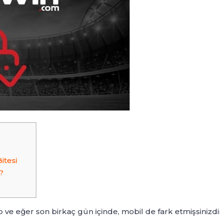
itesi
?
p ve eğer son birkaç gün içinde, mobil de fark etmişsinizdir 