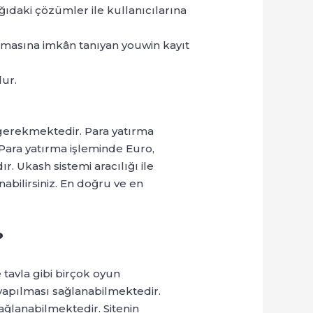
ğıdaki çözümler ile kullanıcılarına
tmasına imkân tanıyan youwin kayıt
dur.
 gerekmektedir. Para yatırma
. Para yatırma işleminde Euro,
. Ukash sistemi aracılığı ile
ilirsiniz. En doğru ve en
.
?
 tavla gibi birçok oyun
in yapılması sağlanabilmektedir.
ağlanabilmektedir. Sitenin