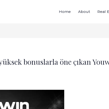
Home
About
Real E
e yüksek bonuslarla öne çıkan Youw