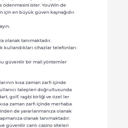
ne ödenmesini ister. YouWin de
zim için en büyük güven kaynağıdır.
ayın.
za olanak tanımaktadır.
 kullandıkları cihazlar telefonları
.Bu güvenilir bir mali yöntemler
arının kısa zaman zarfı içinde
 Kullanıcı talepleri doğrultusunda
 golf, ragbi birliği ve özel ler
e kısa zaman zarfı içinde merhaba
erinden de yararlanmanıza olanak
 yapmanıza olanak tanımaktadır.
güvenilir canlı casino siteleri