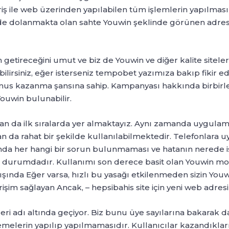
riş ile web üzerinden yapılabilen tüm işlemlerin yapıl
risinde dolanmakta olan sahte Youwin şeklinde görünen adr
etireceğini umut ve biz de Youwin ve diğer kalite siteleri
lirsiniz, eğer isterseniz tempobet yazımıza bakıp fikir edin
bonus kazanma şansına sahip. Kampanyası hakkında birbirle
ouwin bulunabilir.
 da ilk sıralarda yer almaktayız. Aynı zamanda uygulama 
an da rahat bir şekilde kullanılabilmektedir. Telefonlara 
a her hangi bir sorun bulunmaması ve hatanın nerede isi 
durumdadır. Kullanımı son derece basit olan Youwin mobil
şında Eğer varsa, hızlı bu yasağı etkilenmeden sizin Youwin
işim sağlayan Ancak, – hepsibahis site için yeni web adresi
leri adı altında geçiyor. Biz bunu üye sayılarına bakarak 
elerin yapılıp yapılmamasıdır. Kullanıcılar kazandıklar