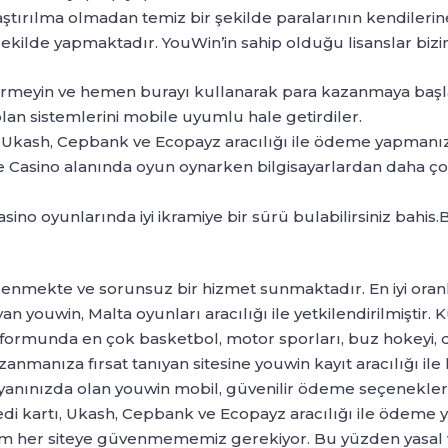
ğraştırılma olmadan temiz bir şekilde paralarının kendileri
r şekilde yapmaktadır. YouWin’in sahip olduğu lisanslar bi
çirmeyin ve hemen burayı kullanarak para kazanmaya başl
lan sistemlerini mobile uyumlu hale getirdiler.
, Ukash, Cepbank ve Ecopayz aracılığı ile ödeme yapmanı
e Casino alanında oyun oynarken bilgisayarlardan daha çok
sino oyunlarında iyi ikramiye bir sürü bulabilirsiniz bahis
lenmekte ve sorunsuz bir hizmet sunmaktadır. En iyi oranl
an youwin, Malta oyunları aracılığı ile yetkilendirilmiştir.
ormunda en çok basketbol, motor sporları, buz hokeyi, dart,
nmanıza fırsat tanıyan sitesine youwin kayıt aracılığı il
e yanınızda olan youwin mobil, güvenilir ödeme seçenekl
di kartı, Ukash, Cepbank ve Ecopayz aracılığı ile ödeme
zim her siteye güvenmememiz gerekiyor. Bu yüzden yasal ve 