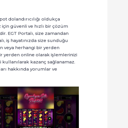
pot dolandırıcılığı oldukça
 için güvenli ve hızlı bir çözüm
dir. EGT Portalı, size zamandan
alı, iş hayatınızda size sunduğu
vden veya herhangi bir yerden
yerden online olarak işlemlerinizi
emi kullanılarak kazanç sağlanamaz.
ları hakkında yorumlar ve