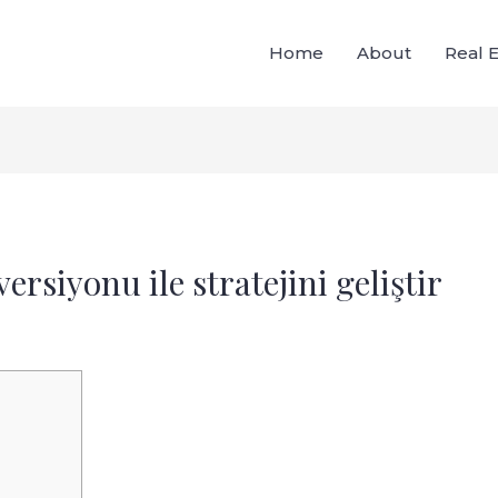
Home
About
Real E
rsiyonu ile stratejini geliştir