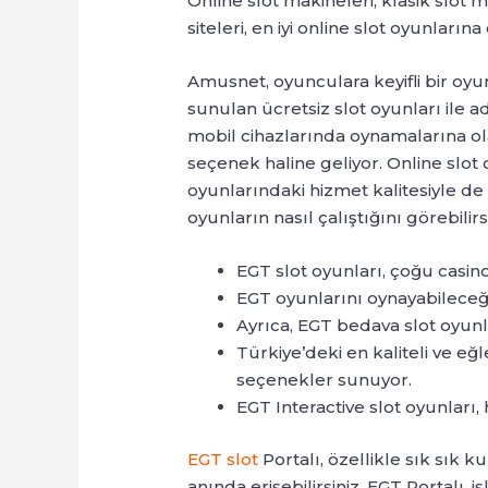
Online slot makineleri, klasik slot 
siteleri, en iyi online slot oyunları
Amusnet, oyunculara keyifli bir oy
sunulan ücretsiz slot oyunları ile a
mobil cihazlarında oynamalarına olan
seçenek haline geliyor. Online slot 
oyunlarındaki hizmet kalitesiyle de 
oyunların nasıl çalıştığını görebilirsi
EGT slot oyunları, çoğu casino
EGT oyunlarını oynayabileceğin
Ayrıca, EGT bedava slot oyunla
Türkiye’deki en kaliteli ve e
seçenekler sunuyor.
EGT Interactive slot oyunları, 
EGT slot
Portalı, özellikle sık sık k
anında erişebilirsiniz. EGT Portalı, i