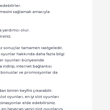
edebilirler.
ilmesini sağlamak amacıyla
a yardımcı olur.
siniz.
niz sonuçlar tamamen rastgeledir,
 oyunlar hakkında daha fazla bilgi
ler oyunları bünyesinde
indirip, internet bağlantısı
u bonuslar ve promosyonlar da
 birinin keyfini çıkarabilir.
t oyunları, en iyi slot oyunları
binasyonlar elde edebilirsiniz.
 en heyecan verici slot oyunlarını