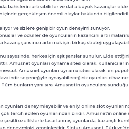
da bahislerini artırabilirler ve daha büyük kazançlar elde 
n içinde gerçekleşen önemli olaylar hakkında bilgilendir
ıyor ve sizlere geniş bir oyun deneyimi sunuyor.
onuslar ve ödüller de oyuncuların kazancını artırmaların
azanç şansınızı artırmak için birkaç strateji uygulayabilir
u sayesinde, herkes için eşit şanslar sunulur. Elde ettiği
tir. Amusnet oyunları oynama sitesi olarak, kullanıcıların
 mevcut. Amusnet oyunları oynama sitesi olarak, en popü
a indir seçeneğiyle oynayabileceğiniz oyunları cihazınıza 
 Tüm bunların yanı sıra, Amusnet’in oyunculara sunduğ
oyunları deneyimleyebilir ve en iyi online slot oyunlarından
 tercih edilen oyunlarından biridir. Amusnet’in online slo
ve çeşitli özelliklerle tasarlanmış oyunlarda, kazançlı kom
un deneyiminizi zenginleştirir. Sloturi Amusnet, Türkiye’de