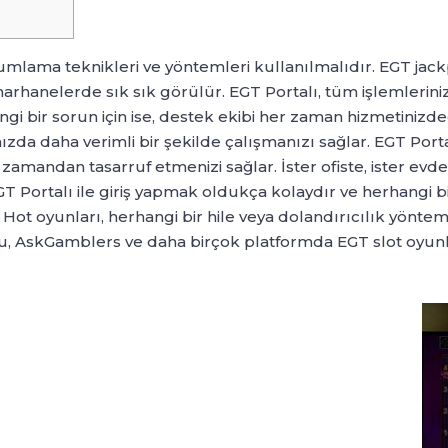
mlama teknikleri ve yöntemleri kullanılmalıdır. EGT jack
arhanelerde sık sık görülür. EGT Portalı, tüm işlemleriniz
gi bir sorun için ise, destek ekibi her zaman hizmetinizde
ınızda daha verimli bir şekilde çalışmanızı sağlar. EGT Port
en, zamandan tasarruf etmenizi sağlar. İster ofiste, ister e
ortalı ile giriş yapmak oldukça kolaydır ve herhangi bir 
g Hot oyunları, herhangi bir hile veya dolandırıcılık yönt
ru, AskGamblers ve daha birçok platformda EGT slot oyun