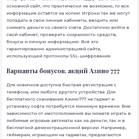
основной сайт, что практически не возможно, то вся
информация остаётся на копии. Игроки так же могут
попадать в свои личные кабинеты, вводить или
снимать деньги со своего счёта. Достаточно войти в
свой кабинет, проверить сохранность средств,
бонусы и личную информацию. Всё это
гарантированно администрацией сайта,
использующей протоколы SSL-шифрования.
Варианты бонусов, акций Азино 777
Для новичков доступна быстрая регистрация с
телефона, или любого другого устройства. Для
бесплатного скачивания Азино777 на гаджет и
установку софта потребуется минимум времени. Вне
зависимости от местоположения вы можете играть в
любимые игровые автоматы как на деньги, так и в
бесплатной демонстрационной версии. Например,
геймерам, играющим на гаджетах, предлагаются