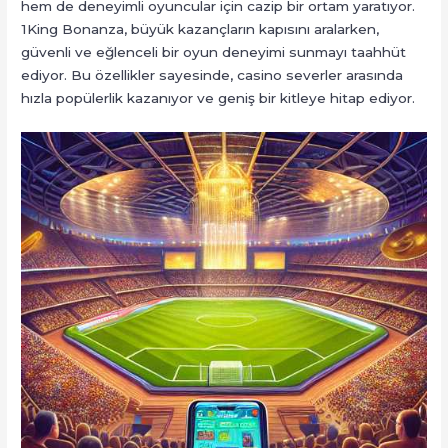
hem de deneyimli oyuncular için cazip bir ortam yaratıyor.
1King Bonanza, büyük kazançların kapısını aralarken,
güvenli ve eğlenceli bir oyun deneyimi sunmayı taahhüt
ediyor. Bu özellikler sayesinde, casino severler arasında
hızla popülerlik kazanıyor ve geniş bir kitleye hitap ediyor.