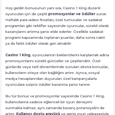
Hoş geldin bonusunun yanı sıra, Casino 1 King düzenli
oyuncuları için de çeşitli
promosyonlar ve ödüller
sunar.
Haftalık para iadesi fırsatları, özel turnuvalar ve sadakat
programları gibi teklifler sayesinde oyuncular, sürekli olarak
kazançlarını artırma şansı elde ederler. Özellikle sadakat
programı kapsamında toplanan puanlar, daha sonra nakit
ya da farklı ödüller olarak geri alınabilir.
Casino 1 King
, oyuncularının beklentilerini karşılamak adına
promosyonlarını sürekli günceller ve çeşitlendirir. Özel
günlerde veya tatil dönemlerinde sunulan ekstra bonuslar,
kullanıcıların siteye olan bağlılığını artırır. Ayrıca, sosyal
medya hesaplarından duyurulan özel kampanyalarla
oyunculara sürpriz ödüller kazanma şansı tanınır.
Bu tür bonus ve promosyonlar sayesinde Casino 1 King,
kullanıcılarına sadece eğlenceli bir oyun deneyimi
sunmakla kalmaz; aynı zamanda kazanç potansiyelini de
artırır.
Kullanıcı dostu arayüzü
ve geniş oyun yelpazesiyle