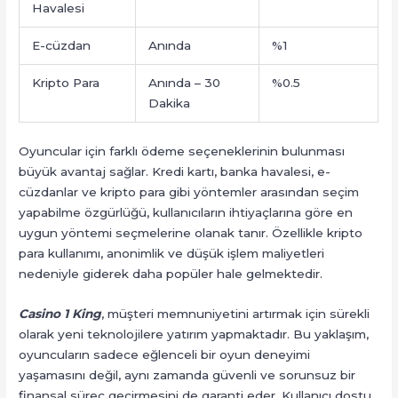
Havalesi
E-cüzdan
Anında
%1
Kripto Para
Anında – 30
%0.5
Dakika
Oyuncular için farklı ödeme seçeneklerinin bulunması
büyük avantaj sağlar. Kredi kartı, banka havalesi, e-
cüzdanlar ve kripto para gibi yöntemler arasından seçim
yapabilme özgürlüğü, kullanıcıların ihtiyaçlarına göre en
uygun yöntemi seçmelerine olanak tanır. Özellikle kripto
para kullanımı, anonimlik ve düşük işlem maliyetleri
nedeniyle giderek daha popüler hale gelmektedir.
Casino 1 King
, müşteri memnuniyetini artırmak için sürekli
olarak yeni teknolojilere yatırım yapmaktadır. Bu yaklaşım,
oyuncuların sadece eğlenceli bir oyun deneyimi
yaşamasını değil, aynı zamanda güvenli ve sorunsuz bir
finansal süreç geçirmesini de garanti eder. Kullanıcı dostu