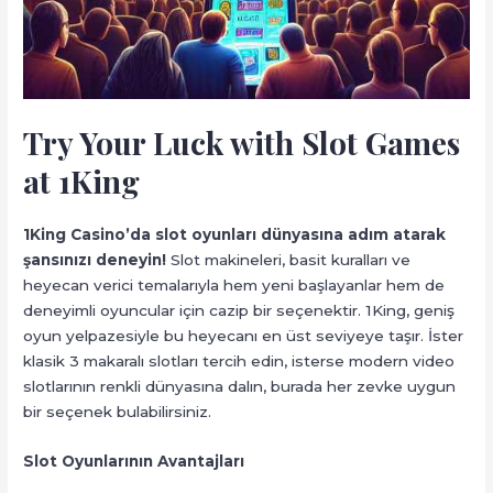
Try Your Luck with Slot Games
at 1King
1King Casino’da slot oyunları dünyasına adım atarak
şansınızı deneyin!
Slot makineleri, basit kuralları ve
heyecan verici temalarıyla hem yeni başlayanlar hem de
deneyimli oyuncular için cazip bir seçenektir. 1King, geniş
oyun yelpazesiyle bu heyecanı en üst seviyeye taşır. İster
klasik 3 makaralı slotları tercih edin, isterse modern video
slotlarının renkli dünyasına dalın, burada her zevke uygun
bir seçenek bulabilirsiniz.
Slot Oyunlarının Avantajları