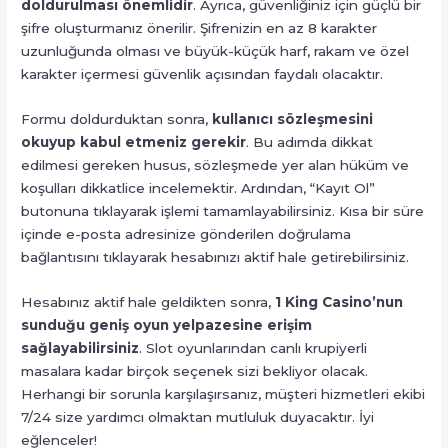
doldurulması önemlidir
. Ayrıca, güvenliğiniz için güçlü bir
şifre oluşturmanız önerilir. Şifrenizin en az 8 karakter
uzunluğunda olması ve büyük-küçük harf, rakam ve özel
karakter içermesi güvenlik açısından faydalı olacaktır.
Formu doldurduktan sonra,
kullanıcı sözleşmesini
okuyup kabul etmeniz gerekir
. Bu adımda dikkat
edilmesi gereken husus, sözleşmede yer alan hüküm ve
koşulları dikkatlice incelemektir. Ardından, “Kayıt Ol”
butonuna tıklayarak işlemi tamamlayabilirsiniz. Kısa bir süre
içinde e-posta adresinize gönderilen doğrulama
bağlantısını tıklayarak hesabınızı aktif hale getirebilirsiniz.
Hesabınız aktif hale geldikten sonra,
1 King Casino’nun
sunduğu geniş oyun yelpazesine erişim
sağlayabilirsiniz
. Slot oyunlarından canlı krupiyerli
masalara kadar birçok seçenek sizi bekliyor olacak.
Herhangi bir sorunla karşılaşırsanız, müşteri hizmetleri ekibi
7/24 size yardımcı olmaktan mutluluk duyacaktır. İyi
eğlenceler!