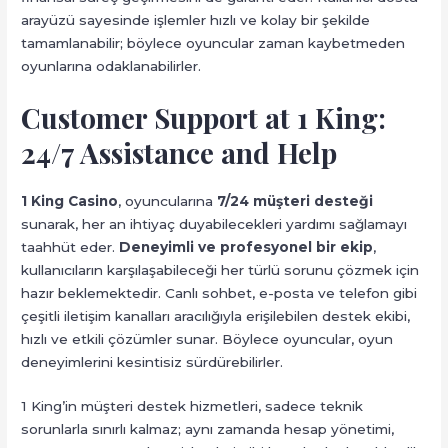
arayüzü sayesinde işlemler hızlı ve kolay bir şekilde
tamamlanabilir; böylece oyuncular zaman kaybetmeden
oyunlarına odaklanabilirler.
Customer Support at 1 King:
24/7 Assistance and Help
1 King Casino
, oyuncularına
7/24 müşteri desteği
sunarak, her an ihtiyaç duyabilecekleri yardımı sağlamayı
taahhüt eder.
Deneyimli ve profesyonel bir ekip
,
kullanıcıların karşılaşabileceği her türlü sorunu çözmek için
hazır beklemektedir. Canlı sohbet, e-posta ve telefon gibi
çeşitli iletişim kanalları aracılığıyla erişilebilen destek ekibi,
hızlı ve etkili çözümler sunar. Böylece oyuncular, oyun
deneyimlerini kesintisiz sürdürebilirler.
1 King’in müşteri destek hizmetleri, sadece teknik
sorunlarla sınırlı kalmaz; aynı zamanda hesap yönetimi,