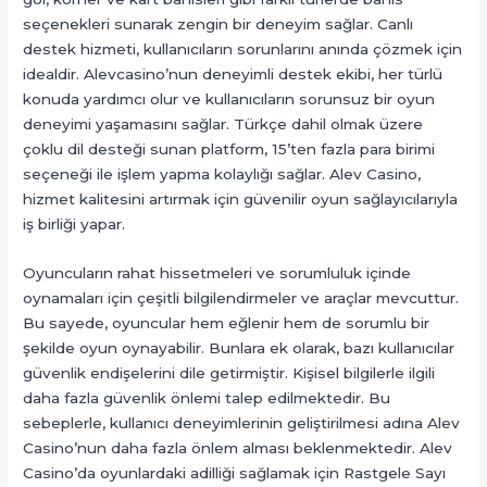
seçenekleri sunarak zengin bir deneyim sağlar. Canlı
destek hizmeti, kullanıcıların sorunlarını anında çözmek için
idealdir. Alevcasino’nun deneyimli destek ekibi, her türlü
konuda yardımcı olur ve kullanıcıların sorunsuz bir oyun
deneyimi yaşamasını sağlar. Türkçe dahil olmak üzere
çoklu dil desteği sunan platform, 15’ten fazla para birimi
seçeneği ile işlem yapma kolaylığı sağlar. Alev Casino,
hizmet kalitesini artırmak için güvenilir oyun sağlayıcılarıyla
iş birliği yapar.
Oyuncuların rahat hissetmeleri ve sorumluluk içinde
oynamaları için çeşitli bilgilendirmeler ve araçlar mevcuttur.
Bu sayede, oyuncular hem eğlenir hem de sorumlu bir
şekilde oyun oynayabilir. Bunlara ek olarak, bazı kullanıcılar
güvenlik endişelerini dile getirmiştir. Kişisel bilgilerle ilgili
daha fazla güvenlik önlemi talep edilmektedir. Bu
sebeplerle, kullanıcı deneyimlerinin geliştirilmesi adına Alev
Casino’nun daha fazla önlem alması beklenmektedir. Alev
Casino’da oyunlardaki adilliği sağlamak için Rastgele Sayı