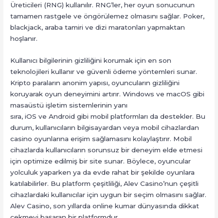
Üreticileri (RNG) kullanılır. RNG’ler, her oyun sonucunun
tamamen rastgele ve öngörülemez olmasını sağlar. Poker,
blackjack, araba tamiri ve dizi maratonları yapmaktan
hoşlanır.
Kullanıcı bilgilerinin gizliliğini korumak için en son
teknolojileri kullanır ve güvenli ödeme yöntemleri sunar.
Kripto paraların anonim yapısı, oyuncuların gizliliğini
koruyarak oyun deneyimini artırır. Windows ve macOS gibi
masaüstü işletim sistemlerinin yanı
sıra, iOS ve Android gibi mobil platformları da destekler. Bu
durum, kullanıcıların bilgisayardan veya mobil cihazlardan
casino oyunlarına erişim sağlamasını kolaylaştırır. Mobil
cihazlarda kullanıcıların sorunsuz bir deneyim elde etmesi
için optimize edilmiş bir site sunar. Böylece, oyuncular
yolculuk yaparken ya da evde rahat bir şekilde oyunlara
katılabilirler. Bu platform çeşitliliği, Alev Casino’nun çeşitli
cihazlardaki kullanıcılar için uygun bir seçim olmasını sağlar.
Alev Casino, son yıllarda online kumar dünyasında dikkat
çekmeyi başaran bir platformdur.