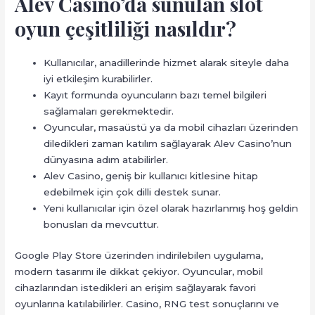
Alev Casino’da sunulan slot
oyun çeşitliliği nasıldır?
Kullanıcılar, anadillerinde hizmet alarak siteyle daha
iyi etkileşim kurabilirler.
Kayıt formunda oyuncuların bazı temel bilgileri
sağlamaları gerekmektedir.
Oyuncular, masaüstü ya da mobil cihazları üzerinden
diledikleri zaman katılım sağlayarak Alev Casino’nun
dünyasına adım atabilirler.
Alev Casino, geniş bir kullanıcı kitlesine hitap
edebilmek için çok dilli destek sunar.
Yeni kullanıcılar için özel olarak hazırlanmış hoş geldin
bonusları da mevcuttur.
Google Play Store üzerinden indirilebilen uygulama,
modern tasarımı ile dikkat çekiyor. Oyuncular, mobil
cihazlarından istedikleri an erişim sağlayarak favori
oyunlarına katılabilirler. Casino, RNG test sonuçlarını ve