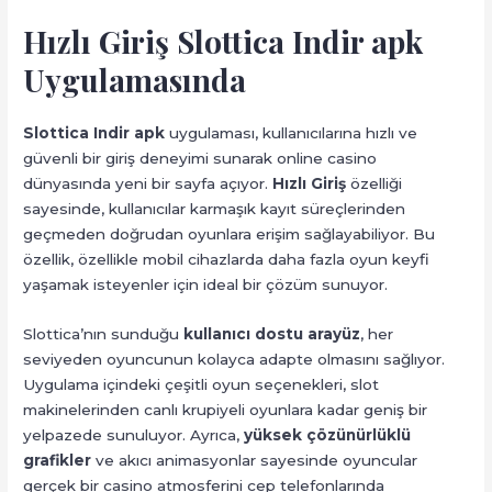
Hızlı Giriş Slottica Indir apk
Uygulamasında
Slottica Indir apk
uygulaması, kullanıcılarına hızlı ve
güvenli bir giriş deneyimi sunarak online casino
dünyasında yeni bir sayfa açıyor.
Hızlı Giriş
özelliği
sayesinde, kullanıcılar karmaşık kayıt süreçlerinden
geçmeden doğrudan oyunlara erişim sağlayabiliyor. Bu
özellik, özellikle mobil cihazlarda daha fazla oyun keyfi
yaşamak isteyenler için ideal bir çözüm sunuyor.
Slottica’nın sunduğu
kullanıcı dostu arayüz
, her
seviyeden oyuncunun kolayca adapte olmasını sağlıyor.
Uygulama içindeki çeşitli oyun seçenekleri, slot
makinelerinden canlı krupiyeli oyunlara kadar geniş bir
yelpazede sunuluyor. Ayrıca,
yüksek çözünürlüklü
grafikler
ve akıcı animasyonlar sayesinde oyuncular
gerçek bir casino atmosferini cep telefonlarında