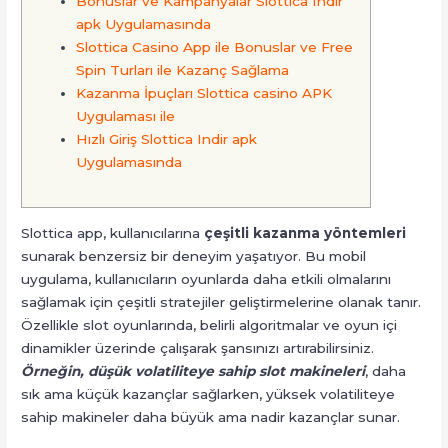
Bonuslar ve Kampanyalar Slottica Indir
apk Uygulamasında
Slottica Casino App ile Bonuslar ve Free
Spin Turları ile Kazanç Sağlama
Kazanma İpuçları Slottica casino APK
Uygulaması ile
Hızlı Giriş Slottica Indir apk
Uygulamasında
Slottica app, kullanıcılarına
çeşitli kazanma yöntemleri
sunarak benzersiz bir deneyim yaşatıyor. Bu mobil
uygulama, kullanıcıların oyunlarda daha etkili olmalarını
sağlamak için çeşitli stratejiler geliştirmelerine olanak tanır.
Özellikle slot oyunlarında, belirli algoritmalar ve oyun içi
dinamikler üzerinde çalışarak şansınızı artırabilirsiniz.
Örneğin, düşük volatiliteye sahip slot makineleri
, daha
sık ama küçük kazançlar sağlarken, yüksek volatiliteye
sahip makineler daha büyük ama nadir kazançlar sunar.