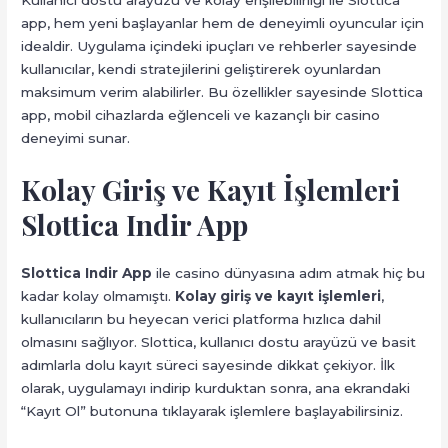
Kullanıcı dostu arayüzü ve kolay erişilebilirliği ile Slottica
app, hem yeni başlayanlar hem de deneyimli oyuncular için
idealdir. Uygulama içindeki ipuçları ve rehberler sayesinde
kullanıcılar, kendi stratejilerini geliştirerek oyunlardan
maksimum verim alabilirler. Bu özellikler sayesinde Slottica
app, mobil cihazlarda eğlenceli ve kazançlı bir casino
deneyimi sunar.
Kolay Giriş ve Kayıt İşlemleri
Slottica Indir App
Slottica Indir App
ile casino dünyasına adım atmak hiç bu
kadar kolay olmamıştı.
Kolay giriş ve kayıt işlemleri
,
kullanıcıların bu heyecan verici platforma hızlıca dahil
olmasını sağlıyor. Slottica, kullanıcı dostu arayüzü ve basit
adımlarla dolu kayıt süreci sayesinde dikkat çekiyor. İlk
olarak, uygulamayı indirip kurduktan sonra, ana ekrandaki
“Kayıt Ol” butonuna tıklayarak işlemlere başlayabilirsiniz.