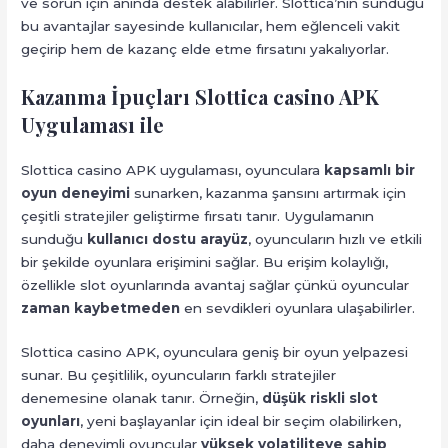
ve sorun için anında destek alabilirler. Slottica’nın sunduğu
bu avantajlar sayesinde kullanıcılar, hem eğlenceli vakit
geçirip hem de kazanç elde etme fırsatını yakalıyorlar.
Kazanma İpuçları Slottica casino APK
Uygulaması ile
Slottica casino APK uygulaması, oyunculara
kapsamlı bir
oyun deneyimi
sunarken, kazanma şansını artırmak için
çeşitli stratejiler geliştirme fırsatı tanır. Uygulamanın
sunduğu
kullanıcı dostu arayüz
, oyuncuların hızlı ve etkili
bir şekilde oyunlara erişimini sağlar. Bu erişim kolaylığı,
özellikle slot oyunlarında avantaj sağlar çünkü oyuncular
zaman kaybetmeden
en sevdikleri oyunlara ulaşabilirler.
Slottica casino APK, oyunculara geniş bir oyun yelpazesi
sunar. Bu çeşitlilik, oyuncuların farklı stratejiler
denemesine olanak tanır. Örneğin,
düşük riskli slot
oyunları
, yeni başlayanlar için ideal bir seçim olabilirken,
daha deneyimli oyuncular
yüksek volatiliteye sahip