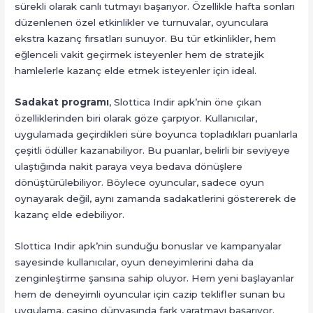
sürekli olarak canlı tutmayı başarıyor. Özellikle hafta sonları
düzenlenen özel etkinlikler ve turnuvalar, oyunculara
ekstra kazanç fırsatları sunuyor. Bu tür etkinlikler, hem
eğlenceli vakit geçirmek isteyenler hem de stratejik
hamlelerle kazanç elde etmek isteyenler için ideal.
Sadakat programı
, Slottica Indir apk’nin öne çıkan
özelliklerinden biri olarak göze çarpıyor. Kullanıcılar,
uygulamada geçirdikleri süre boyunca topladıkları puanlarla
çeşitli ödüller kazanabiliyor. Bu puanlar, belirli bir seviyeye
ulaştığında nakit paraya veya bedava dönüşlere
dönüştürülebiliyor. Böylece oyuncular, sadece oyun
oynayarak değil, aynı zamanda sadakatlerini göstererek de
kazanç elde edebiliyor.
Slottica Indir apk’nin sunduğu bonuslar ve kampanyalar
sayesinde kullanıcılar, oyun deneyimlerini daha da
zenginleştirme şansına sahip oluyor. Hem yeni başlayanlar
hem de deneyimli oyuncular için cazip teklifler sunan bu
uygulama, casino dünyasında fark yaratmayı başarıyor.