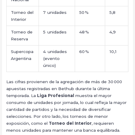
Torneo del
7 unidades
50 %
5,8
Interior
Torneo de
5 unidades
48 %
4,9
Reserva
Supercopa
4 unidades
60 %
10,1
Argentina
(evento
único)
Las cifras provienen de la agregación de más de 30 000
apuestas registradas en Bethub durante la última
temporada. La
Liga Profesional
muestra el mayor
consumo de unidades por jornada, lo cual refleja la mayor
cantidad de partidos y la necesidad de diversificar
selecciones. Por otro lado, los torneos de menor
exposición, como el
Torneo del Interior
, requieren
menos unidades para mantener una banca equilibrada.