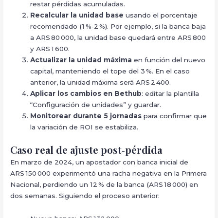
restar pérdidas acumuladas.
Recalcular la unidad base
usando el porcentaje
recomendado (1 %‑2 %). Por ejemplo, si la banca baja
a ARS 80 000, la unidad base quedará entre ARS 800
y ARS 1 600.
Actualizar la unidad máxima
en función del nuevo
capital, manteniendo el tope del 3 %. En el caso
anterior, la unidad máxima será ARS 2 400.
Aplicar los cambios en Bethub
: editar la plantilla
“Configuración de unidades” y guardar.
Monitorear durante 5 jornadas
para confirmar que
la variación de ROI se estabiliza.
Caso real de ajuste post‑pérdida
En marzo de 2024, un apostador con banca inicial de
ARS 150 000 experimentó una racha negativa en la Primera
Nacional, perdiendo un 12 % de la banca (ARS 18 000) en
dos semanas. Siguiendo el proceso anterior: