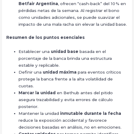
Betfair Argentina
, ofrecen “cash‑back” del 10 % en
pérdidas netas de la semana. Al registrar el bono
como unidades adicionales, se puede suavizar el
impacto de una mala racha sin elevar la unidad base.
Resumen de los puntos esenciales
Establecer una
unidad base
basada en el
porcentaje de la banca brinda una estructura
estable y replicable.
Definir una
unidad máxima
para eventos críticos
protege la banca frente a la alta volatilidad de
cuotas.
Marcar la unidad
en Bethub antes del pitido
asegura trazabilidad y evita errores de cálculo
posterior.
Mantener la unidad
inmutable durante la fecha
reduce la exposición accidental y favorece
decisiones basadas en análisis, no en emociones.
Contar unidades
por torneo permite identificar