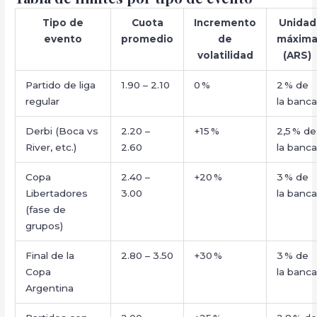
Tipo de
Cuota
Incremento
Unidad
evento
promedio
de
máxim
volatilidad
(ARS)
Partido de liga
1.90 – 2.10
0 %
2 % de
regular
la banca
Derbi (Boca vs
2.20 –
+15 %
2,5 % de
River, etc.)
2.60
la banca
Copa
2.40 –
+20 %
3 % de
Libertadores
3.00
la banca
(fase de
grupos)
Final de la
2.80 – 3.50
+30 %
3 % de
Copa
la banca
Argentina