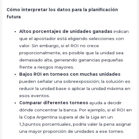
Cómo interpretar los datos para la planificación
futura
Altos porcentajes de unidades ganadas
indican
que el apostador está eligiendo selecciones con
valor. Sin embargo, si el ROI no crece
proporcionalmente, es posible que la unidad sea
demasiado alta, generando ganancias pequeñas
frente a riesgos mayores.
Bajos ROI en torneos con muchas unidades
pueden señalar una sobreexposición; la solución es
reducir la unidad base o aplicar la unidad máxima en
esos eventos.
Comparar diferentes torneos
ayuda a decidir
dónde concentrar la banca. Por ejemplo, si el ROI en
la Copa Argentina supera al de la Liga en un
1,3 puntos porcentuales, podría valer la pena asignar
una mayor proporción de unidades a ese torneo.