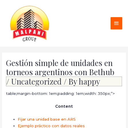
Skip
Post
MAI
to
navigation
MEN
content
Gestión simple de unidades en
torneos argentinos con Bethub
/
Uncategorized
/ By
happy
table;margin-bottom: 1em;padding: 1em;width: 350px;”>
Content
Fijar una unidad base en ARS
Ejemplo práctico con datos reales