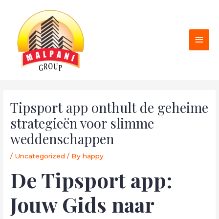
Skip
MAI
to
MEN
content
Post
navigation
Tipsport app onthult de geheime
strategieën voor slimme
weddenschappen
/
Uncategorized
/ By
happy
De Tipsport app:
Jouw Gids naar