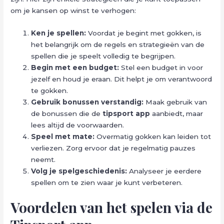
om je kansen op winst te verhogen:
Ken je spellen:
Voordat je begint met gokken, is
het belangrijk om de regels en strategieën van de
spellen die je speelt volledig te begrijpen.
Begin met een budget:
Stel een budget in voor
jezelf en houd je eraan. Dit helpt je om verantwoord
te gokken.
Gebruik bonussen verstandig:
Maak gebruik van
de bonussen die de
tipsport app
aanbiedt, maar
lees altijd de voorwaarden.
Speel met mate:
Overmatig gokken kan leiden tot
verliezen. Zorg ervoor dat je regelmatig pauzes
neemt.
Volg je spelgeschiedenis:
Analyseer je eerdere
spellen om te zien waar je kunt verbeteren.
Voordelen van het spelen via de