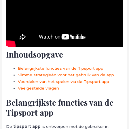
Inhoudsopgave
Belangrijkste functies van de Tipsport app
Slimme strategieën voor het gebruik van de app
Voordelen van het spelen via de Tipsport app
Veelgestelde vragen
Belangrijkste functies van de
Tipsport app
De
tipsport app
is ontworpen met de gebruiker in