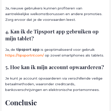
Ja, nieuwe gebruikers kunnen profiteren van
aantrekkelijke welkomstbonussen en andere promoties.
Zorg ervoor dat je de voorwaarden leest.
4. Kan ik de Tipsport app gebruiken op
mijn tablet?
Ja, de
tipsport app
is geoptimaliseerd voor gebruik
https://tipsportnl.com/
op zowel smartphones als tablets.
5. Hoe kan ik mijn account opwaarderen?
Je kunt je account opwaarderen via verschillende veilige
betaalmethoden, waaronder creditcards,
bankoverschrijvingen en elektronische portemonnees.
Conclusie