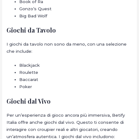
Book of Ra
Gonzo’s Quest
Big Bad Wolf
Giochi da Tavolo
I giochi da tavolo non sono da meno, con una selezione
che include:
Blackjack
Roulette
Baccarat
Poker
Giochi dal Vivo
Per un’esperienza di gioco ancora più immersiva, Betify
Italia offre anche giochi dal vivo. Questo ti consente di
interagire con croupier reali e altri giocatori, creando
un’atmosfera autentica. I giochi dal vivo includono: