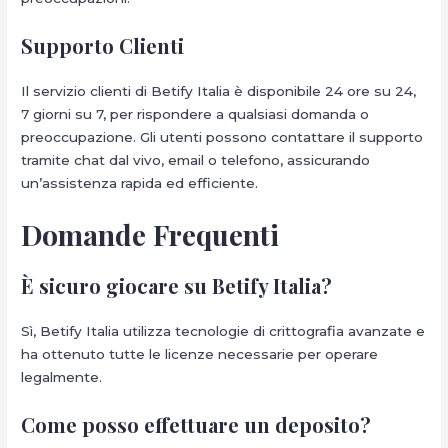
Supporto Clienti
Il servizio clienti di Betify Italia è disponibile 24 ore su 24,
7 giorni su 7, per rispondere a qualsiasi domanda o
preoccupazione. Gli utenti possono contattare il supporto
tramite chat dal vivo, email o telefono, assicurando
un’assistenza rapida ed efficiente.
Domande Frequenti
È sicuro giocare su Betify Italia?
Sì, Betify Italia utilizza tecnologie di crittografia avanzate e
ha ottenuto tutte le licenze necessarie per operare
legalmente.
Come posso effettuare un deposito?