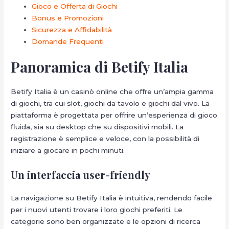
Gioco e Offerta di Giochi
Bonus e Promozioni
Sicurezza e Affidabilità
Domande Frequenti
Panoramica di Betify Italia
Betify Italia è un casinò online che offre un’ampia gamma
di giochi, tra cui slot, giochi da tavolo e giochi dal vivo. La
piattaforma è progettata per offrire un’esperienza di gioco
fluida, sia su desktop che su dispositivi mobili. La
registrazione è semplice e veloce, con la possibilità di
iniziare a giocare in pochi minuti.
Un interfaccia user-friendly
La navigazione su Betify Italia è intuitiva, rendendo facile
per i nuovi utenti trovare i loro giochi preferiti. Le
categorie sono ben organizzate e le opzioni di ricerca