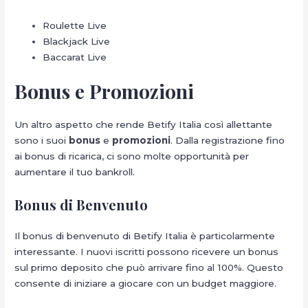
Roulette Live
Blackjack Live
Baccarat Live
Bonus e Promozioni
Un altro aspetto che rende Betify Italia così allettante
sono i suoi
bonus
e
promozioni
. Dalla registrazione fino
ai bonus di ricarica, ci sono molte opportunità per
aumentare il tuo bankroll.
Bonus di Benvenuto
Il bonus di benvenuto di Betify Italia è particolarmente
interessante. I nuovi iscritti possono ricevere un bonus
sul primo deposito che può arrivare fino al 100%. Questo
consente di iniziare a giocare con un budget maggiore.