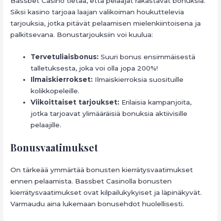
Bassbet Casino tietää, että pelaajat rakastavat bonuksia.
Siksi kasino tarjoaa laajan valikoiman houkuttelevia
tarjouksia, jotka pitävät pelaamisen mielenkiintoisena ja
palkitsevana. Bonustarjouksiin voi kuulua:
Tervetuliaisbonus:
Suuri bonus ensimmäisestä
talletuksesta, joka voi olla jopa 200%!
Ilmaiskierrokset:
Ilmaiskierroksia suosituille
kolikkopeleille.
Viikoittaiset tarjoukset:
Erilaisia kampanjoita,
jotka tarjoavat ylimääräisiä bonuksia aktiivisille
pelaajille.
Bonusvaatimukset
On tärkeää ymmärtää bonusten kierrätysvaatimukset
ennen pelaamista. Bassbet Casinolla bonusten
kierrätysvaatimukset ovat kilpailukykyiset ja läpinäkyvät.
Varmaudu aina lukemaan bonusehdot huolellisesti.