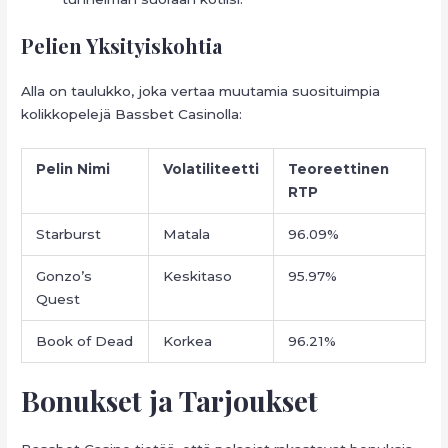
Pelien Yksityiskohtia
Alla on taulukko, joka vertaa muutamia suosituimpia
kolikkopelejä Bassbet Casinolla:
Pelin Nimi
Volatiliteetti
Teoreettinen
RTP
Starburst
Matala
96.09%
Gonzo’s
Keskitaso
95.97%
Quest
Book of Dead
Korkea
96.21%
Bonukset ja Tarjoukset