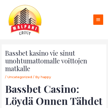
Skip
MAI
to
MEN
content
Post
navigation
Bassbet kasino vie sinut
unohtumattomalle voittojen
matkalle
/
Uncategorized
/ By
happy
Bassbet Casino:
Löydä Onnen Tähdet