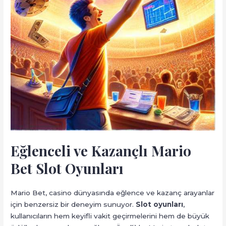
Eğlenceli ve Kazançlı Mario
Bet Slot Oyunları
Mario Bet, casino dünyasında eğlence ve kazanç arayanlar
için benzersiz bir deneyim sunuyor.
Slot oyunları
,
kullanıcıların hem keyifli vakit geçirmelerini hem de büyük