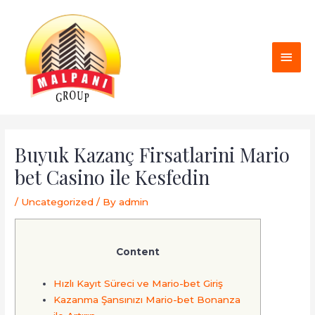
Skip
MAI
to
MEN
content
Post
navigation
Buyuk Kazanç Firsatlarini Mario
bet Casino ile Kesfedin
/
Uncategorized
/ By
admin
Content
Hızlı Kayıt Süreci ve Mario-bet Giriş
Kazanma Şansınızı Mario-bet Bonanza