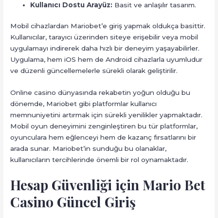
Kullanıcı Dostu Arayüz:
Basit ve anlaşılır tasarım.
Mobil cihazlardan Mariobet’e giriş yapmak oldukça basittir.
Kullanıcılar, tarayıcı üzerinden siteye erişebilir veya mobil
uygulamayı indirerek daha hızlı bir deneyim yaşayabilirler.
Uygulama, hem iOS hem de Android cihazlarla uyumludur
ve düzenli güncellemelerle sürekli olarak geliştirilir.
Online casino dünyasında rekabetin yoğun olduğu bu
dönemde, Mariobet gibi platformlar kullanıcı
memnuniyetini artırmak için sürekli yenilikler yapmaktadır.
Mobil oyun deneyimini zenginleştiren bu tür platformlar,
oyunculara hem eğlenceyi hem de kazanç fırsatlarını bir
arada sunar. Mariobet’in sunduğu bu olanaklar,
kullanıcıların tercihlerinde önemli bir rol oynamaktadır.
Hesap Güvenliği için Mario Bet
Casino Güncel Giriş