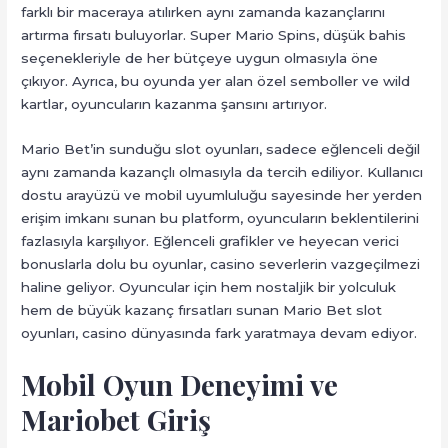
farklı bir maceraya atılırken aynı zamanda kazançlarını
artırma fırsatı buluyorlar. Super Mario Spins, düşük bahis
seçenekleriyle de her bütçeye uygun olmasıyla öne
çıkıyor. Ayrıca, bu oyunda yer alan özel semboller ve wild
kartlar, oyuncuların kazanma şansını artırıyor.
Mario Bet’in sunduğu slot oyunları, sadece eğlenceli değil
aynı zamanda kazançlı olmasıyla da tercih ediliyor. Kullanıcı
dostu arayüzü ve mobil uyumluluğu sayesinde her yerden
erişim imkanı sunan bu platform, oyuncuların beklentilerini
fazlasıyla karşılıyor. Eğlenceli grafikler ve heyecan verici
bonuslarla dolu bu oyunlar, casino severlerin vazgeçilmezi
haline geliyor. Oyuncular için hem nostaljik bir yolculuk
hem de büyük kazanç fırsatları sunan Mario Bet slot
oyunları, casino dünyasında fark yaratmaya devam ediyor.
Mobil Oyun Deneyimi ve
Mariobet Giriş