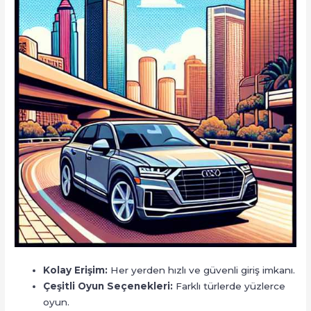
Kolay Erişim:
Her yerden hızlı ve güvenli giriş imkanı.
Çeşitli Oyun Seçenekleri:
Farklı türlerde yüzlerce
oyun.