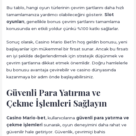
Bu tablo, hangi oyun türlerinin çevrim şartlarını daha hızlı
tamamlamanıza yardımcı olabileceğini gösterir.
Slot
oyunları
, genellikle bonus çevrim şartlarını tamamlama
konusunda en etkili yoldur çünkü %100 katkı sağlarlar.
Sonuç olarak, Casino Mario Bet’in hoş geldin bonusu, yeni
başlayanlar için mükemmel bir fırsat sunar. Ancak bu fırsatı
en iyi şekilde değerlendirmek için stratejik düşünmek ve
çevrim şartlarına dikkat etmek önemlidir. Doğru hamlelerle
bu bonusu avantaja çevirebilir ve casino dünyasında
kazanmaya bir adım önde başlayabilirsiniz.
Güvenli Para Yatırma ve
Çekme İşlemleri Sağlayın
Casino Mario-bet
, kullanıcılarına
güvenli para yatırma ve
çekme işlemleri
sunarak, oyun deneyimini daha rahat ve
güvenilir hale getiriyor. Güvenlik, çevrimiçi bahis