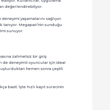
ediliyor. Kullanıcılar, uygulama
an değerlendirebiliyor.
n deneyimi yaşamalarını sağlıyor.
nak tanıyor. Megapari’nin sunduğu
yimi sunuyor.
yasına zahmetsiz bir giriş
 de deneyimli oyuncular için ideal
oluşturduktan hemen sonra çeşitli
 basit. İşte hızlı kayıt sürecinin