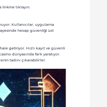
linkine tıklayın.
unuyor. Kullanıcılar, uygulama
 sayesinde hesap güvenliği üst
le getiriyor. Hızlı kayıt ve güvenli
casino dünyasında fark yaratıyor.
nin tadını çıkarabilirler.