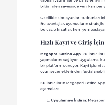
yapılan yatırımlar ve bahisler, ayn
bildirimleri sayesinde yeni kampany
Özellikle slot oyunları tutkunları i
Bu avantajlar, oyuncuların strateji
bu cazip fırsatlar, hem yeni başlay
Hızlı Kayıt ve Giriş İç
Megapari Casino App
, kullanıcıla
yapmalarını sağlıyor. Uygulama, ku
bir platform sunuyor. Kayıt işlemi 
oyun seçeneklerinden faydalanabili
Kullanıcıların Megapari Casino App’
aşamaları:
Uygulamayı İndirin:
Megapari 