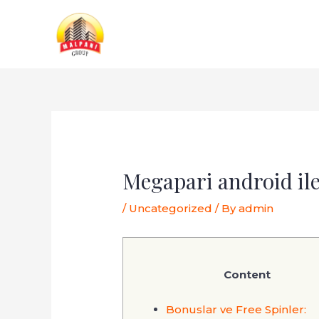
Skip
to
content
Post
navigation
Megapari android ile
/
Uncategorized
/ By
admin
Content
Bonuslar ve Free Spinler: