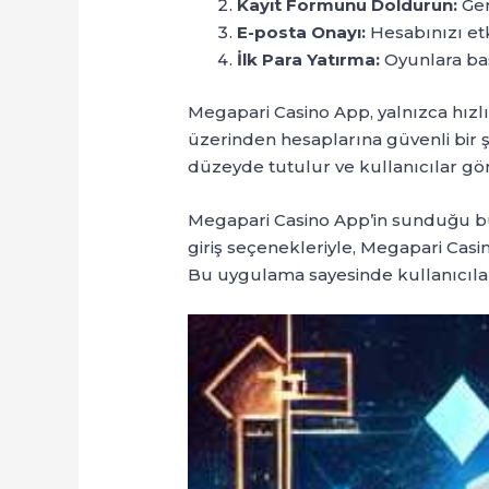
Kayıt Formunu Doldurun:
Ger
E-posta Onayı:
Hesabınızı etk
İlk Para Yatırma:
Oyunlara baş
Megapari Casino App, yalnızca hızlı
üzerinden hesaplarına güvenli bir şe
düzeyde tutulur ve kullanıcılar gönü
Megapari Casino App’in sunduğu bu av
giriş seçenekleriyle, Megapari Casi
Bu uygulama sayesinde kullanıcılar, e