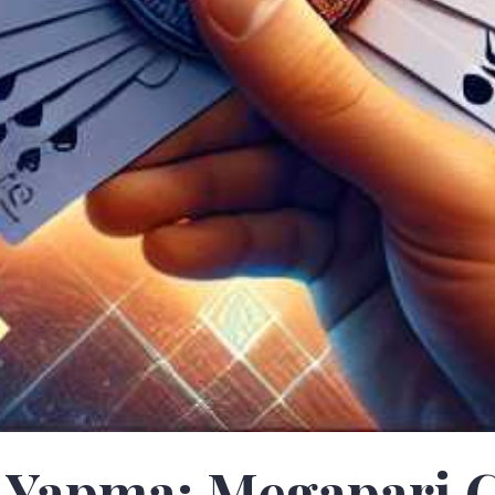
s Yapma: Megapari 