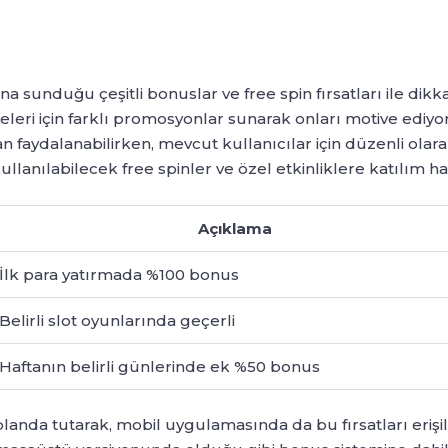
rına sunduğu çeşitli bonuslar ve free spin fırsatları ile di
leri için farklı promosyonlar sunarak onları motive ediyo
 faydalanabilirken, mevcut kullanıcılar için düzenli olar
kullanılabilecek free spinler ve özel etkinliklere katılım h
Açıklama
İlk para yatırmada %100 bonus
Belirli slot oyunlarında geçerli
Haftanın belirli günlerinde ek %50 bonus
 planda tutarak, mobil uygulamasında da bu fırsatları erişi