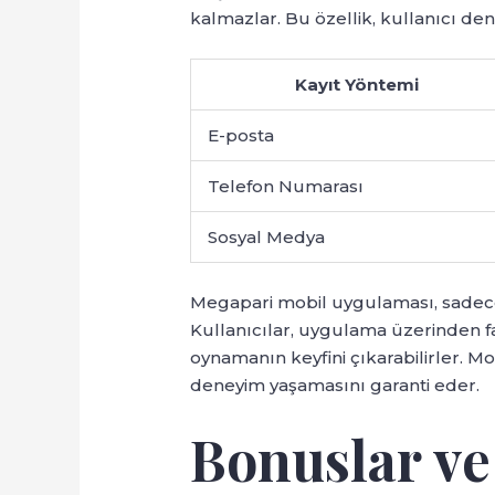
kalmazlar. Bu özellik, kullanıcı den
Kayıt Yöntemi
E-posta
Telefon Numarası
Sosyal Medya
Megapari mobil uygulaması, sadece 
Kullanıcılar, uygulama üzerinden fav
oynamanın keyfini çıkarabilirler. M
deneyim yaşamasını garanti eder.
Bonuslar ve