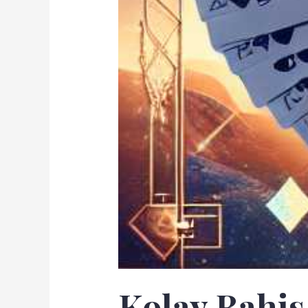
Kolay Bahi