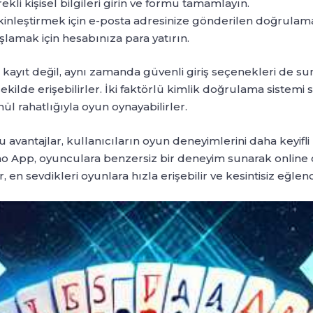
ekli kişisel bilgileri girin ve formu tamamlayın.
inleştirmek için e-posta adresinize gönderilen doğrulama 
lamak için hesabınıza para yatırın.
 kayıt değil, aynı zamanda güvenli giriş seçenekleri de s
kilde erişebilirler. İki faktörlü kimlik doğrulama sistemi
l rahatlığıyla oyun oynayabilirler.
antajlar, kullanıcıların oyun deneyimlerini daha keyifli ha
no App, oyunculara benzersiz bir deneyim sunarak online 
n sevdikleri oyunlara hızla erişebilir ve kesintisiz eğlence