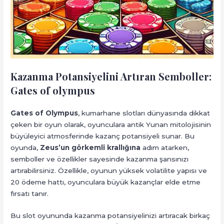
Kazanma Potansiyelini Artıran Semboller:
Gates of olympus
Gates of Olympus
, kumarhane slotları dünyasında dikkat
çeken bir oyun olarak, oyunculara antik Yunan mitolojisinin
büyüleyici atmosferinde kazanç potansiyeli sunar. Bu
oyunda,
Zeus’un görkemli krallığına
adım atarken,
semboller ve özellikler sayesinde kazanma şansınızı
artırabilirsiniz. Özellikle, oyunun yüksek volatilite yapısı ve
20 ödeme hattı, oyunculara büyük kazançlar elde etme
fırsatı tanır.
Bu slot oyununda kazanma potansiyelinizi artıracak birkaç