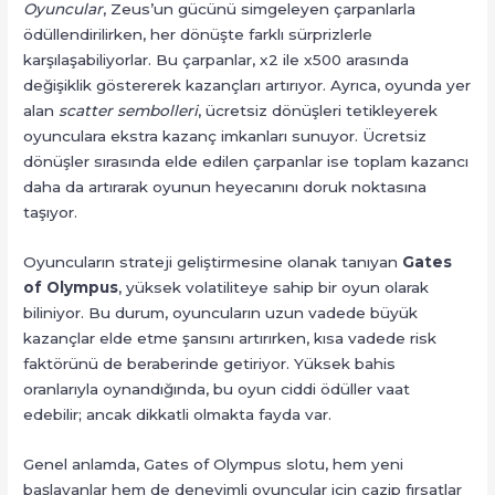
Oyuncular
, Zeus’un gücünü simgeleyen çarpanlarla
ödüllendirilirken, her dönüşte farklı sürprizlerle
karşılaşabiliyorlar. Bu çarpanlar, x2 ile x500 arasında
değişiklik göstererek kazançları artırıyor. Ayrıca, oyunda yer
alan
scatter sembolleri
, ücretsiz dönüşleri tetikleyerek
oyunculara ekstra kazanç imkanları sunuyor. Ücretsiz
dönüşler sırasında elde edilen çarpanlar ise toplam kazancı
daha da artırarak oyunun heyecanını doruk noktasına
taşıyor.
Oyuncuların strateji geliştirmesine olanak tanıyan
Gates
of Olympus
, yüksek volatiliteye sahip bir oyun olarak
biliniyor. Bu durum, oyuncuların uzun vadede büyük
kazançlar elde etme şansını artırırken, kısa vadede risk
faktörünü de beraberinde getiriyor. Yüksek bahis
oranlarıyla oynandığında, bu oyun ciddi ödüller vaat
edebilir; ancak dikkatli olmakta fayda var.
Genel anlamda, Gates of Olympus slotu, hem yeni
başlayanlar hem de deneyimli oyuncular için cazip fırsatlar