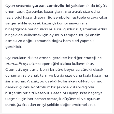
Oyun sırasında
çarpan sembollerini
yakalamak da büyük
önem taşır. Çarpanlar, kazançlarınızı artırarak size daha
fazla ödül kazandırabilir. Bu semboller rastgele ortaya çıkar
ve genellikle yüksek kazançlı kombinasyonlarla
birleştiğinde oyuncuların yüzünü güldürür. Çarpanları etkin
bir şekilde kullanmak için oyunun temposunu iyi analiz
etmek ve doğru zamanda doğru hamleleri yapmak
gereklidir.
Oyuncuların dikkat etmesi gereken bir diğer strateji ise
otomatik oynatma
seçeneğini akıllıca kullanmaktır.
Otomatik oynatma, belirli bir süre boyunca sürekli olarak
oynamanıza olanak tanır ve bu da size daha fazla kazanma
şansı sunar. Ancak, bu özelliği kullanırken dikkatli olmak
gerekir; çünkü kontrolsüz bir şekilde kullanıldığında
bütçenizi hızla tüketebilir. Gates of Olympus’ta başarıya
ulaşmak için her zaman stratejik düşünmeli ve oyunun
sunduğu fırsatları en iyi şekilde değerlendirmelisiniz.