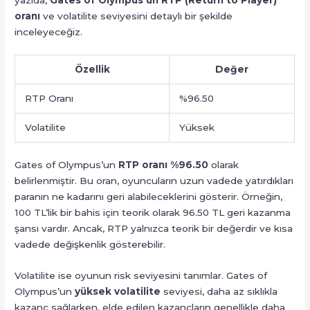
oranı
ve volatilite seviyesini detaylı bir şekilde
inceleyeceğiz.
Özellik
Değer
RTP Oranı
%96.50
Volatilite
Yüksek
Gates of Olympus’un
RTP oranı %96.50
olarak
belirlenmiştir. Bu oran, oyuncuların uzun vadede yatırdıkları
paranın ne kadarını geri alabileceklerini gösterir. Örneğin,
100 TL’lik bir bahis için teorik olarak 96.50 TL geri kazanma
şansı vardır. Ancak, RTP yalnızca teorik bir değerdir ve kısa
vadede değişkenlik gösterebilir.
Volatilite ise oyunun risk seviyesini tanımlar. Gates of
Olympus’un
yüksek volatilite
seviyesi, daha az sıklıkla
kazanç sağlarken, elde edilen kazançların genellikle daha